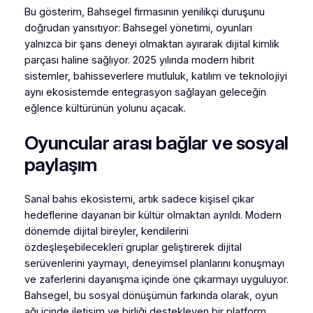
Bu gösterim, Bahsegel firmasının yenilikçi duruşunu
doğrudan yansıtıyor: Bahsegel yönetimi, oyunları
yalnızca bir şans deneyi olmaktan ayırarak dijital kimlik
parçası haline sağlıyor. 2025 yılında modern hibrit
sistemler, bahisseverlere mutluluk, katılım ve teknolojiyi
aynı ekosistemde entegrasyon sağlayan geleceğin
eğlence kültürünün yolunu açacak.
Oyuncular arası bağlar ve sosyal
paylaşım
Sanal bahis ekosistemi, artık sadece kişisel çıkar
hedeflerine dayanan bir kültür olmaktan ayrıldı. Modern
dönemde dijital bireyler, kendilerini
özdeşleşebilecekleri gruplar geliştirerek dijital
serüvenlerini yaymayı, deneyimsel planlarını konuşmayı
ve zaferlerini dayanışma içinde öne çıkarmayı uyguluyor.
Bahsegel, bu sosyal dönüşümün farkında olarak, oyun
ağı içinde iletişim ve birliği destekleyen bir platform