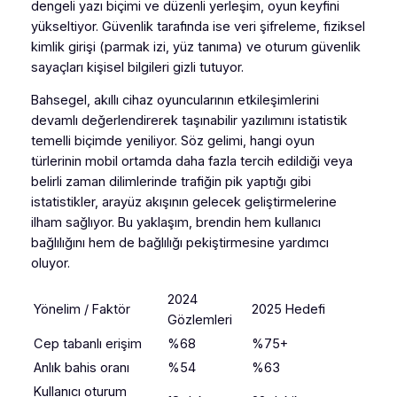
dengeli yazı biçimi ve düzenli yerleşim, oyun keyfini
yükseltiyor. Güvenlik tarafında ise veri şifreleme, fiziksel
kimlik girişi (parmak izi, yüz tanıma) ve oturum güvenlik
sayaçları kişisel bilgileri gizli tutuyor.
Bahsegel, akıllı cihaz oyuncularının etkileşimlerini
devamlı değerlendirerek taşınabilir yazılımını istatistik
temelli biçimde yeniliyor. Söz gelimi, hangi oyun
türlerinin mobil ortamda daha fazla tercih edildiği veya
belirli zaman dilimlerinde trafiğin pik yaptığı gibi
istatistikler, arayüz akışının gelecek geliştirmelerine
ilham sağlıyor. Bu yaklaşım, brendin hem kullanıcı
bağlılığını hem de bağlılığı pekiştirmesine yardımcı
oluyor.
2024
Yönelim / Faktör
2025 Hedefi
Gözlemleri
Cep tabanlı erişim
%68
%75+
Anlık bahis oranı
%54
%63
Kullanıcı oturum