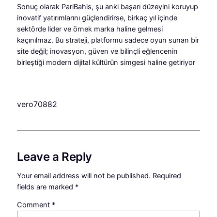
Sonuç olarak PariBahis, şu anki başarı düzeyini koruyup
inovatif yatırımlarını güçlendirirse, birkaç yıl içinde
sektörde lider ve örnek marka haline gelmesi
kaçınılmaz. Bu strateji, platformu sadece oyun sunan bir
site değil; inovasyon, güven ve bilinçli eğlencenin
birleştiği modern dijital kültürün simgesi haline getiriyor
vero70882
Leave a Reply
Your email address will not be published.
Required
fields are marked
*
Comment
*