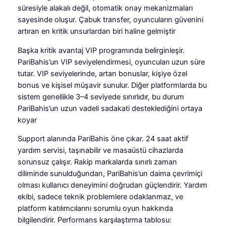
süresiyle alakalı değil, otomatik onay mekanizmaları
sayesinde oluşur. Çabuk transfer, oyuncuların güvenini
artıran en kritik unsurlardan biri haline gelmiştir
Başka kritik avantaj VIP programında belirginleşir.
PariBahis’un VIP seviyelendirmesi, oyuncuları uzun süre
tutar. VIP seviyelerinde, artan bonuslar, kişiye özel
bonus ve kişisel müşavir sunulur. Diğer platformlarda bu
sistem genellikle 3–4 seviyede sınırlıdır, bu durum
PariBahis’un uzun vadeli sadakati desteklediğini ortaya
koyar
Support alanında PariBahis öne çıkar. 24 saat aktif
yardım servisi, taşınabilir ve masaüstü cihazlarda
sorunsuz çalışır. Rakip markalarda sınırlı zaman
diliminde sunulduğundan, PariBahis’un daima çevrimiçi
olması kullanıcı deneyimini doğrudan güçlendirir. Yardım
ekibi, sadece teknik problemlere odaklanmaz, ve
platform katılımcılarını sorumlu oyun hakkında
bilgilendirir. Performans karşılaştırma tablosu: