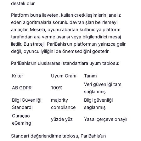
destek olur
Platform buna ilaveten, kullanıcı etkileşimlerini analiz
eden algoritmalarla sorunlu davranışları belirlemeyi
amaçlar. Mesela, oyunu abartan kullanıcıya platform
tarafından ara verme uyarısı veya bilgilendirici mesaj
iletilir. Bu strateji, PariBahis’un platformun yalnızca gelir
değil, oyuncu iyiliğini de önemsediğini gösterir
PariBahis’un uluslararası standartlara uyum tablosu:
Kriter
Uyum Oranı
Tanım
Veri güvenliği tam
AB GDPR
100%
sağlanmış
Bilgi Güvenliği
majority
Bilgi güvenliği
Standardı
compliance
sağlanmış
Curaçao
yüzde yüz
Yasal çerçeve onaylı
eGaming
Standart değerlendirme tablosu, PariBahis’un