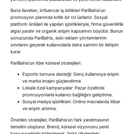
Buna ilaveten, influencer iş birlikleri PariBahis’un
promosyon planında kritik bir rol üstlenir. Sosyal
platform ünlüleri ile yapılan işbirlikleriyle, firma güvenilirlik
algısı yaratır ve organik erişim kapsamını büyütür. Bunun
sonucunda PariBahis, eski reklam yöntemlerinin
sınırlarını geçerek kullanıcılarla daha samimi bir iletişim
kurar
PariBahis’un lider küresel stratejileri:
Esports turnuva desteği: Genç kullanıcıya erişim
ve marka imajını güçlendirme.
Lokale özel kampanyalar: Pazar özelinde
promosyonlarla kullanıcı bağlılığını geliştirme.
Sosyal medya işbirlikleri: Online mecralarda itibar
ve erişim artırma.
Önerilen stratejiler, PariBahis’un fark yaratmasının
temelini oluşturur. Brend, küresel vizyonunu yerel
hassasiyetlerle birleştirerek, farklı ülkelerdeki