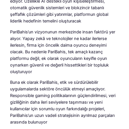
ediyor. Özellikle AI destekli oyun kişiselleştirmesi,
otomatik güvenlik sistemleri ve blokzincir tabanlı
şeffaflık çözümleri gibi yatırımlar, platformun global
liderlik hedefinin temelini oluşturacak
PariBahis’un vizyonunun merkezinde insan faktörü yer
alıyor. Yapay zekâ ve teknolojiler ne kadar ilerlerse
ilerlesin, firma için öncelik daima oyuncu deneyimi
olacak. Bu nedenle PariBahis, tek amaçlı kazanç
platformu değil, ek olarak oyuncuların keyifle oyun
oynarken güvenli ve değerli hissettikleri bir topluluk
oluşturuyor
Buna ek olarak PariBahis, etik ve sürdürülebilir
uygulamalarda sektöre öncülük etmeyi amaçlıyor.
Responsible gaming politikalarının güçlendirilmesi, veri
gizliliğinin daha ileri seviyelere taşınması ve yeni
kullanıcılar için sorumlu oyun farkındalığı projeleri,
PariBahis’un uzun vadeli stratejisinin ayrılmaz parçaları
arasında bulunuyor