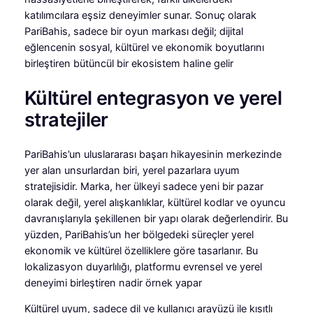
katılımcılara eşsiz deneyimler sunar. Sonuç olarak
PariBahis, sadece bir oyun markası değil; dijital
eğlencenin sosyal, kültürel ve ekonomik boyutlarını
birleştiren bütüncül bir ekosistem haline gelir
Kültürel entegrasyon ve yerel
stratejiler
PariBahis’un uluslararası başarı hikayesinin merkezinde
yer alan unsurlardan biri, yerel pazarlara uyum
stratejisidir. Marka, her ülkeyi sadece yeni bir pazar
olarak değil, yerel alışkanlıklar, kültürel kodlar ve oyuncu
davranışlarıyla şekillenen bir yapı olarak değerlendirir. Bu
yüzden, PariBahis’un her bölgedeki süreçler yerel
ekonomik ve kültürel özelliklere göre tasarlanır. Bu
lokalizasyon duyarlılığı, platformu evrensel ve yerel
deneyimi birleştiren nadir örnek yapar
Kültürel uyum, sadece dil ve kullanıcı arayüzü ile kısıtlı