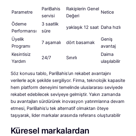
PariBahis
Rakiplerin Genel
Parametre
Netice
servisi
Değeri
Ödeme
3 saatlik
yaklaşık 12 saat
Daha hızlı
Performansı
süre
Üyelik
Geniş
7 aşamalı
dört basamak
Programı
avantaj
Kesintisiz
Daima
24/7
Sınırlı
Yardım
ulaşılabilir
Söz konusu tablo, PariBahis’un rekabet avantajını
verilerle açık şekilde sergiliyor. Firma, teknolojik kapasite
hem platform deneyimi temelinde uluslararası seviyede
rekabet edebilecek seviyeye gelmiştir. Yakın zamanda
bu avantajları sürdürürek inovasyon yatırımlarına devam
etmesi, PariBahis’u tek alternatif olmaktan öteye
taşıyarak, lider markalar arasında referans oluşturabilir
Küresel markalardan