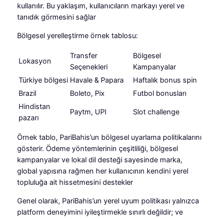
kullanılır. Bu yaklaşım, kullanıcıların markayı yerel ve
tanıdık görmesini sağlar
Bölgesel yerelleştirme örnek tablosu:
Transfer
Bölgesel
Lokasyon
Seçenekleri
Kampanyalar
Türkiye bölgesi
Havale & Papara
Haftalık bonus spin
Brazil
Boleto, Pix
Futbol bonusları
Hindistan
Paytm, UPI
Slot challenge
pazarı
Örnek tablo, PariBahis’un bölgesel uyarlama politikalarını
gösterir. Ödeme yöntemlerinin çeşitliliği, bölgesel
kampanyalar ve lokal dil desteği sayesinde marka,
global yapısına rağmen her kullanıcının kendini yerel
topluluğa ait hissetmesini destekler
Genel olarak, PariBahis’un yerel uyum politikası yalnızca
platform deneyimini iyileştirmekle sınırlı değildir; ve