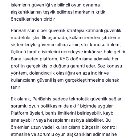
işlemlerin güvenliği ve bilinçli oyun oynama
alışkanlıklarının teşvik edilmesi markanın kritik
önceliklerinden biridir
PariBahis’un siber güvenlik stratejisi katmanlı güvenlik
modeli ile işler. İlk aşamada, kullanıcı verileri şifreleme
sistemleriyle güvence altına alınır; söz konusu önlem,
üçüncü taraf erişimlerini neredeyse imkânsız hale getirir.
Buna ilaveten platform, KYC doğrulama adımıyla her
profilin gerçek kişi olduğunu garanti eder. Söz konusu
yöntem, dolandırıcılık olasılığını en aza indirir ve
kullanıcıların güvenli işlem gerçekleştirmesine olanak
tanır
Ek olarak, PariBahis sadece teknolojik güvenlik sağlar;
sorumlu oyun politikasını da aktif biçimde uygular.
Platform üyeleri, bahis limitlerini belirleyebilir, kaybı
sınırlayabilir veya hesaplarını askıya alabilirler. Bu
önlemler, uzun vadeli kullanıcıların bütçesini kontrol
etmesine ve sorumlu oyun alışkanlıkları edinmesine