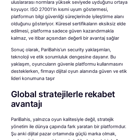
uluslararası normlara yüksek seviyede uyduğunu ortaya
koyuyor. ISO 27001’in kısmi uyum göstermesi,
platformun bilgi güvenliği süreçlerinde iyileştirme alanı
olduğunu gösteriyor. Küresel sertifikaların eksiksiz elde
edilmesi, platforma sadece güven kazandırmakla
kalmaz, ve itibar açısından değerli bir avantaj sağlar
Sonuç olarak, PariBahis’un security yaklaşımları,
teknoloji ve etik sorumluluk dengesine dayanır. Bu
yaklaşım, oyuncuların güvenle platformu kullanmasını
desteklerken, firmayı dijital oyun alanında güven ve etik
lideri konumuna taşır
Global stratejilerle rekabet
avantajı
PariBahis, yalnızca oyun kalitesiyle değil, stratejik
yönetim ile dünya çapında fark yaratan bir platformdur.
Şu anki dijital pazar ortamında güçlü marka olmak,