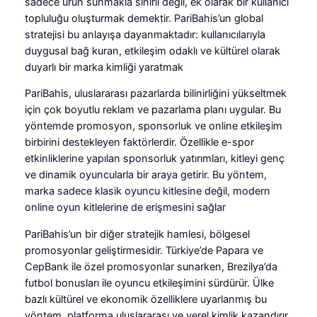
sadece ürün sunmakla sınırlı değil, ek olarak bir kullanıcı
topluluğu oluşturmak demektir. PariBahis’un global
stratejisi bu anlayışa dayanmaktadır: kullanıcılarıyla
duygusal bağ kuran, etkileşim odaklı ve kültürel olarak
duyarlı bir marka kimliği yaratmak
PariBahis, uluslararası pazarlarda bilinirliğini yükseltmek
için çok boyutlu reklam ve pazarlama planı uygular. Bu
yöntemde promosyon, sponsorluk ve online etkileşim
birbirini destekleyen faktörlerdir. Özellikle e-spor
etkinliklerine yapılan sponsorluk yatırımları, kitleyi genç
ve dinamik oyuncularla bir araya getirir. Bu yöntem,
marka sadece klasik oyuncu kitlesine değil, modern
online oyun kitlelerine de erişmesini sağlar
PariBahis’un bir diğer stratejik hamlesi, bölgesel
promosyonlar geliştirmesidir. Türkiye’de Papara ve
CepBank ile özel promosyonlar sunarken, Brezilya’da
futbol bonusları ile oyuncu etkileşimini sürdürür. Ülke
bazlı kültürel ve ekonomik özelliklere uyarlanmış bu
yöntem, platforma uluslararası ve yerel kimlik kazandırır