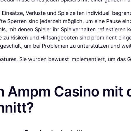
Einsätze, Verluste und Spielzeiten individuell begren
e Sperren sind jederzeit möglich, um eine Pause ein
, mit denen Spieler ihr Spielverhalten reflektieren 
e zu Risiken und Hilfsangeboten sind prominent ein
 geschult, um bei Problemen zu unterstützen und weit
tures. Sie wurden bewusst implementiert, um das Gef
ich Ampm Casino mit
nitt?