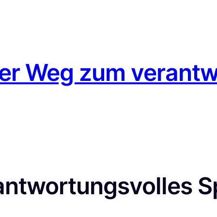
er Weg zum verantw
antwortungsvolles S