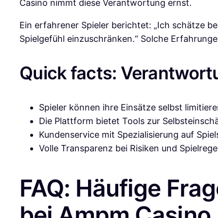
Casino nimmt diese Verantwortung ernst.
Ein erfahrener Spieler berichtet: „Ich schätze b
Spielgefühl einzuschränken.“ Solche Erfahrungen
Quick facts: Verantwort
Spieler können ihre Einsätze selbst limitiere
Die Plattform bietet Tools zur Selbsteinsch
Kundenservice mit Spezialisierung auf Spie
Volle Transparenz bei Risiken und Spielrege
FAQ: Häufige Frag
bei Ampm Casino