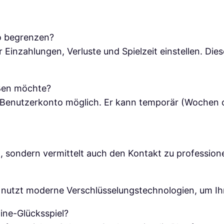
o begrenzen?
ür Einzahlungen, Verluste und Spielzeit einstellen. D
eßen möchte?
s Benutzerkonto möglich. Er kann temporär (Wochen 
, sondern vermittelt auch den Kontakt zu professione
d nutzt moderne Verschlüsselungstechnologien, um I
ine-Glücksspiel?