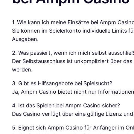
1. Wie kann ich meine Einsätze bei Ampm Casin
Sie können im Spielerkonto individuelle Limits f
Ausgaben.
2. Was passiert, wenn ich mich selbst ausschli
Der Selbstausschluss ist unkompliziert über da
werden.
3. Gibt es Hilfsangebote bei Spielsucht?
Ja, Ampm Casino bietet nicht nur Informationen
4. Ist das Spielen bei Ampm Casino sicher?
Das Casino verfügt über eine gültige Lizenz un
5. Eignet sich Ampm Casino für Anfänger im Onl