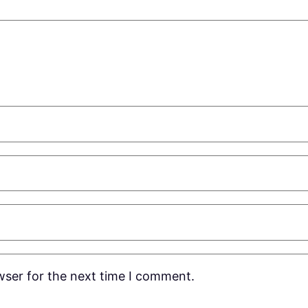
wser for the next time I comment.