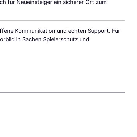
ch für Neueinsteiger ein sicherer Ort zum
 offene Kommunikation und echten Support. Für
Vorbild in Sachen Spielerschutz und