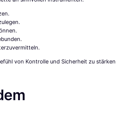
zen.
zulegen.
können.
gebunden.
erzuvermitteln.
ühl von Kontrolle und Sicherheit zu stärken
 dem