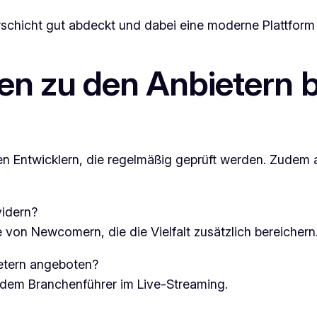
rschicht gut abdeckt und dabei eine moderne Plattform 
n zu den Anbietern b
ten Entwicklern, die regelmäßig geprüft werden. Zudem 
vidern?
e von Newcomern, die die Vielfalt zusätzlich bereichern
etern angeboten?
, dem Branchenführer im Live-Streaming.