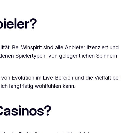
ieler?
t. Bei Winspirit sind alle Anbieter lizenziert und
iedenen Spielertypen, von gelegentlichen Spinnern
von Evolution im Live-Bereich und die Vielfalt bei
ch langfristig wohlfühlen kann.
Casinos?