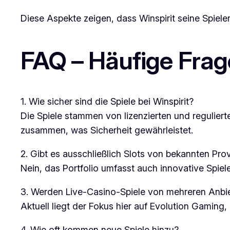
Diese Aspekte zeigen, dass Winspirit seine Spiele
FAQ – Häufige Frage
1. Wie sicher sind die Spiele bei Winspirit?
Die Spiele stammen von lizenzierten und regulier
zusammen, was Sicherheit gewährleistet.
2. Gibt es ausschließlich Slots von bekannten Pro
Nein, das Portfolio umfasst auch innovative Spiel
3. Werden Live-Casino-Spiele von mehreren Anbi
Aktuell liegt der Fokus hier auf Evolution Gaming
4. Wie oft kommen neue Spiele hinzu?