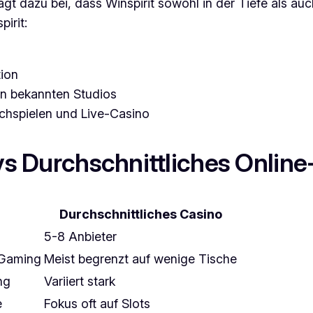
ägt dazu bei, dass Winspirit sowohl in der Tiefe als auc
irit:
tion
n bekannten Studios
schspielen und Live-Casino
 vs Durchschnittliches Onlin
Durchschnittliches Casino
5-8 Anbieter
 Gaming
Meist begrenzt auf wenige Tische
ng
Variiert stark
e
Fokus oft auf Slots