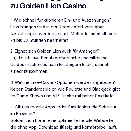
zu Golden Lion Casino
1. Wie schnell funktionieren Ein- und Auszahlungen?
Einzahlungen sind in der Regel sofort verfügbar.
Auszahlungen werden je nach Methode innerhalb von
24 bis 72 Stunden bearbeitet.
2. Eignet sich Golden Lion auch für Anfänger?
Ja, die intuitive Benutzeroberfläche und hilfreiche
Guides machen es auch Einsteigern leicht, schnell
zurechtzukommen.
3. Welche Live-Casino-Optionen werden angeboten?
Neben Standardspielen wie Roulette und Blackjack gibt
es Game Shows und VIP-Tische mit hoher Spieltiefe.
4. Gibt es mobile Apps, oder funktioniert die Seite nur
im Browser?
Golden Lion bietet eine optimierte mobile Webseite,
die ohne App-Download flüssig und komfortabel läuft.