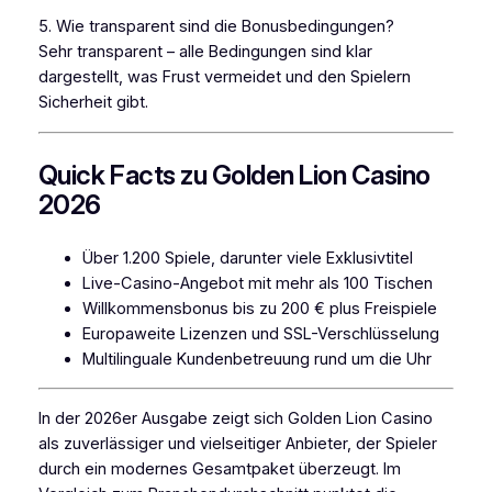
5. Wie transparent sind die Bonusbedingungen?
Sehr transparent – alle Bedingungen sind klar
dargestellt, was Frust vermeidet und den Spielern
Sicherheit gibt.
Quick Facts zu Golden Lion Casino
2026
Über 1.200 Spiele, darunter viele Exklusivtitel
Live-Casino-Angebot mit mehr als 100 Tischen
Willkommensbonus bis zu 200 € plus Freispiele
Europaweite Lizenzen und SSL-Verschlüsselung
Multilinguale Kundenbetreuung rund um die Uhr
In der 2026er Ausgabe zeigt sich Golden Lion Casino
als zuverlässiger und vielseitiger Anbieter, der Spieler
durch ein modernes Gesamtpaket überzeugt. Im