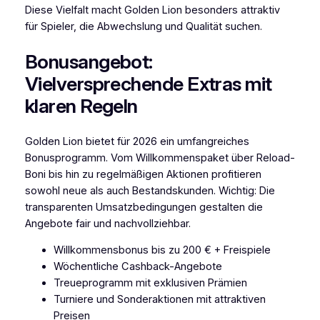
Diese Vielfalt macht Golden Lion besonders attraktiv
für Spieler, die Abwechslung und Qualität suchen.
Bonusangebot:
Vielversprechende Extras mit
klaren Regeln
Golden Lion bietet für 2026 ein umfangreiches
Bonusprogramm. Vom Willkommenspaket über Reload-
Boni bis hin zu regelmäßigen Aktionen profitieren
sowohl neue als auch Bestandskunden. Wichtig: Die
transparenten Umsatzbedingungen gestalten die
Angebote fair und nachvollziehbar.
Willkommensbonus bis zu 200 € + Freispiele
Wöchentliche Cashback-Angebote
Treueprogramm mit exklusiven Prämien
Turniere und Sonderaktionen mit attraktiven
Preisen