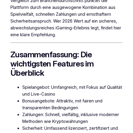
Vergleich zum Branchendurchschnitt punktet die
Plattform durch eine ausgewogene Kombination aus
Spielvielfalt, schnellen Zahlungen und ernsthaftem
Sicherheitsanspruch. Wer 2026 Wert auf ein sicheres,
abwechslungsreiches iGaming-Erlebnis legt, findet hier
eine klare Empfehlung.
Zusammenfassung: Die
wichtigsten Features im
Überblick
Spielangebot: Umfangreich, mit Fokus auf Qualität
und Live-Casino
Bonusangebote: Attraktiv, mit fairen und
transparenten Bedingungen
Zahlungen: Schnell, vielfältig, inklusive moderner
Methoden wie Kryptowährungen
Sicherheit: Umfassend lizenziert, zertifiziert und