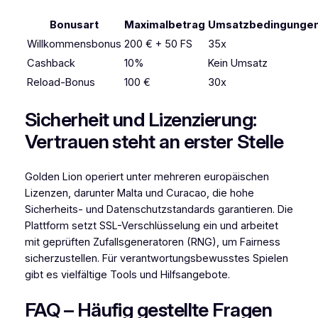
Bonusart
Maximalbetrag
Umsatzbedingunge
Willkommensbonus
200 € + 50 FS
35x
Cashback
10%
Kein Umsatz
Reload-Bonus
100 €
30x
Sicherheit und Lizenzierung:
Vertrauen steht an erster Stelle
Golden Lion operiert unter mehreren europäischen
Lizenzen, darunter Malta und Curacao, die hohe
Sicherheits- und Datenschutzstandards garantieren. Die
Plattform setzt SSL-Verschlüsselung ein und arbeitet
mit geprüften Zufallsgeneratoren (RNG), um Fairness
sicherzustellen. Für verantwortungsbewusstes Spielen
gibt es vielfältige Tools und Hilfsangebote.
FAQ – Häufig gestellte Fragen