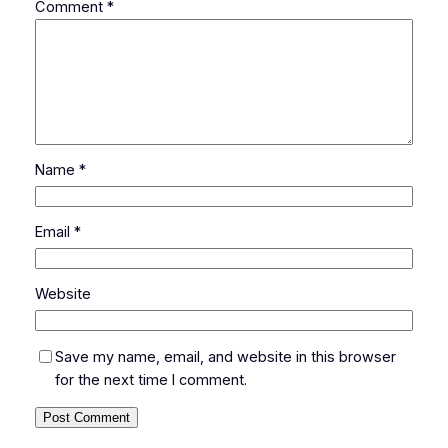
Comment
*
Name
*
Email
*
Website
Save my name, email, and website in this browser
for the next time I comment.