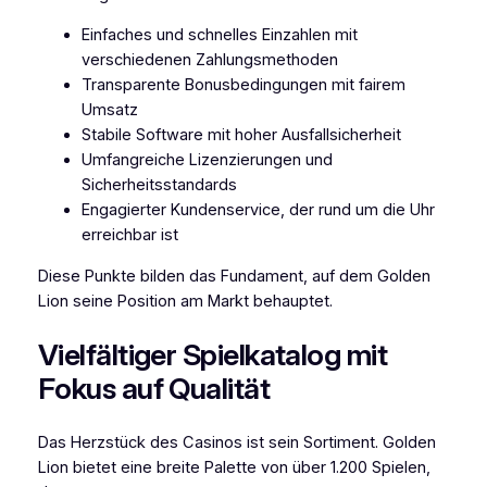
Einfaches und schnelles Einzahlen mit
verschiedenen Zahlungsmethoden
Transparente Bonusbedingungen mit fairem
Umsatz
Stabile Software mit hoher Ausfallsicherheit
Umfangreiche Lizenzierungen und
Sicherheitsstandards
Engagierter Kundenservice, der rund um die Uhr
erreichbar ist
Diese Punkte bilden das Fundament, auf dem Golden
Lion seine Position am Markt behauptet.
Vielfältiger Spielkatalog mit
Fokus auf Qualität
Das Herzstück des Casinos ist sein Sortiment. Golden
Lion bietet eine breite Palette von über 1.200 Spielen,