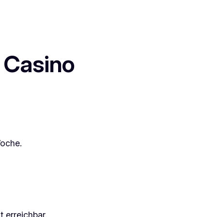
t Casino
Woche.
t erreichbar.