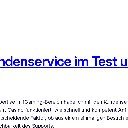
ndenservice im Test 
xpertise im iGaming-Bereich habe ich mir den Kundense
vant Casino funktioniert, wie schnell und kompetent An
tscheidende Faktor, ob aus einem einmaligen Besuch ein
ichbarkeit des Supports.