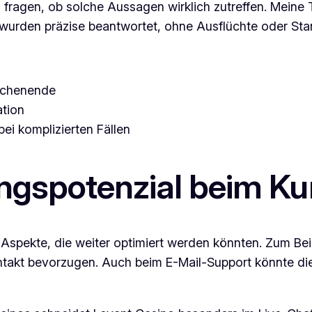
ich fragen, ob solche Aussagen wirklich zutreffen. Mei
urden präzise beantwortet, ohne Ausflüchte oder Sta
ochenende
tion
ei komplizierten Fällen
ungspotenzial beim K
 Aspekte, die weiter optimiert werden könnten. Zum Be
Kontakt bevorzugen. Auch beim E-Mail-Support könnte die