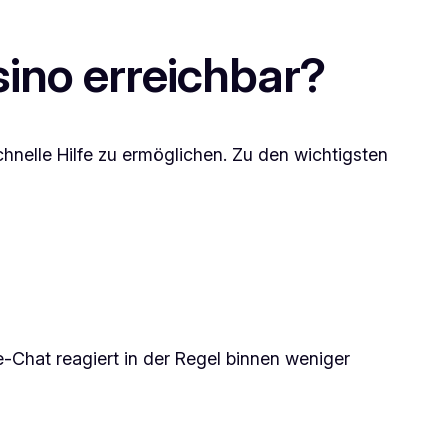
sino erreichbar?
nelle Hilfe zu ermöglichen. Zu den wichtigsten
e-Chat reagiert in der Regel binnen weniger