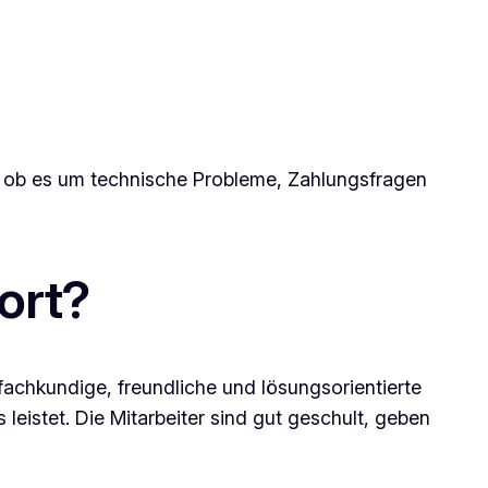
al ob es um technische Probleme, Zahlungsfragen
ort?
fachkundige, freundliche und lösungsorientierte
eistet. Die Mitarbeiter sind gut geschult, geben