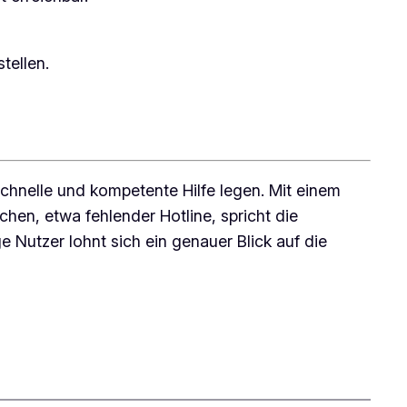
tellen.
schnelle und kompetente Hilfe legen. Mit einem
hen, etwa fehlender Hotline, spricht die
e Nutzer lohnt sich ein genauer Blick auf die