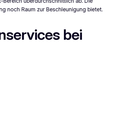
-Bereich überdurchschnittlich ab. Die
tung noch Raum zur Beschleunigung bietet.
nservices bei