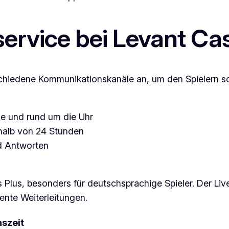
service bei Levant Ca
chiedene Kommunikationskanäle an, um den Spielern sch
e und rund um die Uhr
halb von 24 Stunden
nd Antworten
s Plus, besonders für deutschsprachige Spieler. Der Liv
ente Weiterleitungen.
nszeit