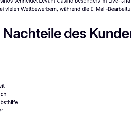
asinos schneidet Levant Casino besonders im Live-Chat
s bei vielen Wettbewerbern, während die E-Mail-Bearbei
d Nachteile des Kunde
it
sch
bsthilfe
er