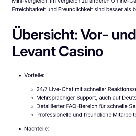
Mini-Vergleich: Im Vergleich zu anderen Online-C
Erreichbarkeit und Freundlichkeit sind besser al
Übersicht: Vor- un
Levant Casino
Vorteile:
24/7 Live-Chat mit schneller Reaktionsze
Mehrsprachiger Support, auch auf Deut
Detaillierter FAQ-Bereich für schnelle Sel
Professionelle und freundliche Mitarbeit
Nachteile: