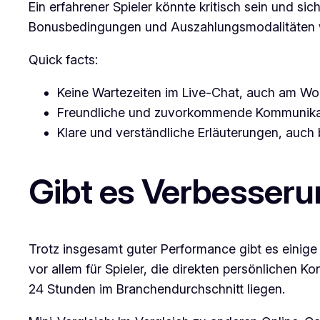
Ein erfahrener Spieler könnte kritisch sein und s
Bonusbedingungen und Auszahlungsmodalitäten w
Quick facts:
Keine Wartezeiten im Live-Chat, auch am W
Freundliche und zuvorkommende Kommunika
Klare und verständliche Erläuterungen, auch b
Gibt es Verbesser
Trotz insgesamt guter Performance gibt es einige
vor allem für Spieler, die direkten persönlichen 
24 Stunden im Branchendurchschnitt liegen.