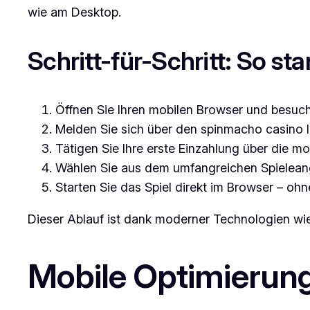
wie am Desktop.
Schritt-für-Schritt: So sta
Öffnen Sie Ihren mobilen Browser und besuc
Melden Sie sich über den spinmacho casino lo
Tätigen Sie Ihre erste Einzahlung über die 
Wählen Sie aus dem umfangreichen Spieleang
Starten Sie das Spiel direkt im Browser – ohn
Dieser Ablauf ist dank moderner Technologien wi
Mobile Optimierun