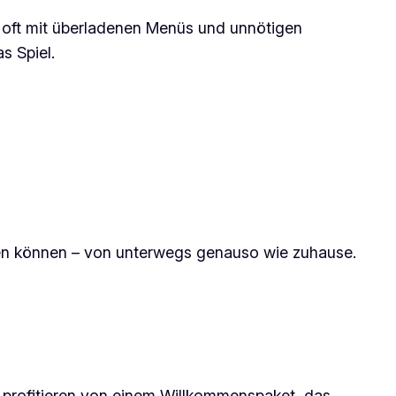
 oft mit überladenen Menüs und unnötigen
s Spiel.
rieren können – von unterwegs genauso wie zuhause.
er profitieren von einem Willkommenspaket, das