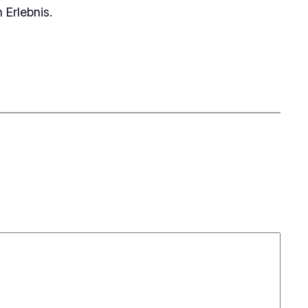
 Erlebnis.