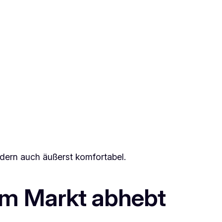
dern auch äußerst komfortabel.
om Markt abhebt