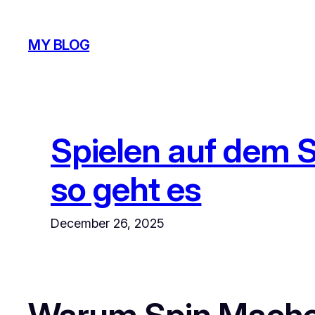
Skip
to
MY BLOG
content
Spielen auf dem 
so geht es
December 26, 2025
Warum Spin Macho 