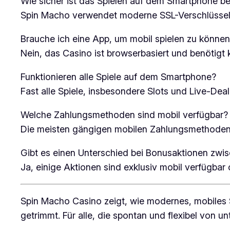
Wie sicher ist das Spielen auf dem Smartphone b
Spin Macho verwendet moderne SSL-Verschlüsselung
Brauche ich eine App, um mobil spielen zu könne
Nein, das Casino ist browserbasiert und benötigt k
Funktionieren alle Spiele auf dem Smartphone?
Fast alle Spiele, insbesondere Slots und Live-Deal
Welche Zahlungsmethoden sind mobil verfügbar?
Die meisten gängigen mobilen Zahlungsmethoden wi
Gibt es einen Unterschied bei Bonusaktionen zw
Ja, einige Aktionen sind exklusiv mobil verfügbar
Spin Macho Casino zeigt, wie modernes, mobiles Sp
getrimmt. Für alle, die spontan und flexibel von u