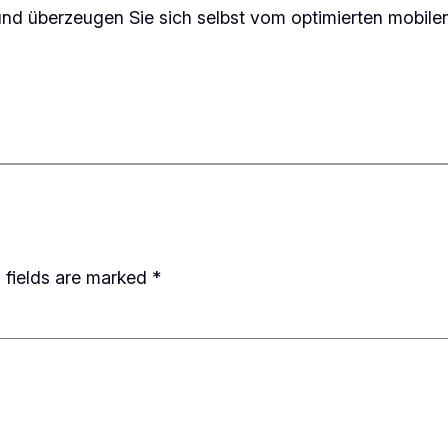
nd überzeugen Sie sich selbst vom optimierten mobilen
 fields are marked
*