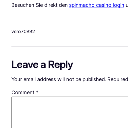
Besuchen Sie direkt den
spinmacho casino login
u
vero70882
Leave a Reply
Your email address will not be published.
Required
Comment
*