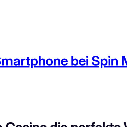
Smartphone bei Spin 
Casino die perfekte 