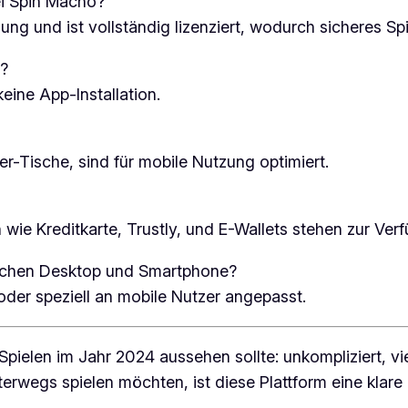
ei Spin Macho?
 und ist vollständig lizenziert, wodurch sicheres Spie
n?
eine App-Installation.
er-Tische, sind für mobile Nutzung optimiert.
e Kreditkarte, Trustly, und E-Wallets stehen zur Ver
ischen Desktop und Smartphone?
 oder speziell an mobile Nutzer angepasst.
ielen im Jahr 2024 aussehen sollte: unkompliziert, vie
nterwegs spielen möchten, ist diese Plattform eine klar