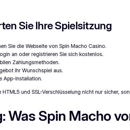
rten Sie Ihre Spielsitzung
hen Sie die Webseite von Spin Macho Casino.
gin an oder registrieren Sie sich kostenlos.
mobilen Zahlungsmethoden.
ebot Ihr Wunschspiel aus.
e App-Installation.
e HTML5 und SSL-Verschlüsselung nicht nur sicher, son
g: Was Spin Macho v