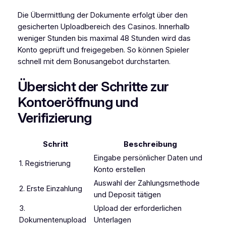
Die Übermittlung der Dokumente erfolgt über den
gesicherten Uploadbereich des Casinos. Innerhalb
weniger Stunden bis maximal 48 Stunden wird das
Konto geprüft und freigegeben. So können Spieler
schnell mit dem Bonusangebot durchstarten.
Übersicht der Schritte zur
Kontoeröffnung und
Verifizierung
Schritt
Beschreibung
Eingabe persönlicher Daten und
1. Registrierung
Konto erstellen
Auswahl der Zahlungsmethode
2. Erste Einzahlung
und Deposit tätigen
3.
Upload der erforderlichen
Dokumentenupload
Unterlagen