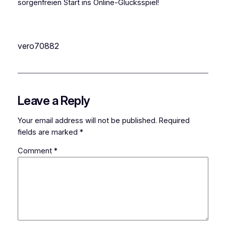
sorgenfreien Start ins Online-Glücksspiel!
vero70882
Leave a Reply
Your email address will not be published.
Required
fields are marked
*
Comment
*