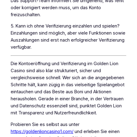
Das Support-Team informiert Sie umgehend, was fehlt
oder korrigiert werden muss, um das Konto
freizuschalten.
5. Kann ich ohne Verifizierung einzahlen und spielen?
Einzahlungen sind möglich, aber viele Funktionen sowie
Auszahlungen sind erst nach erfolgreicher Verifizierung
verfügbar.
Die Kontoeröffnung und Verifizierung im Golden Lion
Casino sind also klar strukturiert, sicher und
vergleichsweise schnell. Wer sich an die angegebenen
Schritte hält, kann zügig in das vielseitige Spielangebot
eintauchen und das Beste aus Boni und Aktionen
herausholen. Gerade in einer Branche, in der Vertrauen
und Datenschutz essenziell sind, punktet Golden Lion
mit Transparenz und Nutzerfreundlichkeit.
Probieren Sie es selbst aus unter
https://goldenlioncasino1.com/
und erleben Sie einen