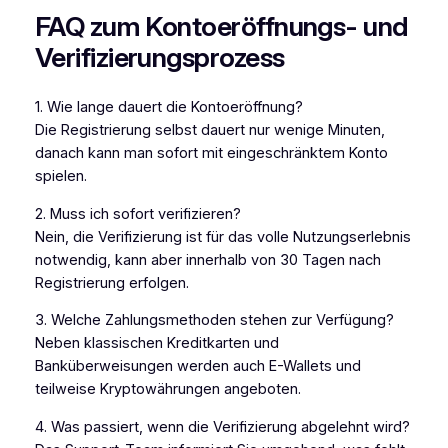
FAQ zum Kontoeröffnungs- und
Verifizierungsprozess
1. Wie lange dauert die Kontoeröffnung?
Die Registrierung selbst dauert nur wenige Minuten,
danach kann man sofort mit eingeschränktem Konto
spielen.
2. Muss ich sofort verifizieren?
Nein, die Verifizierung ist für das volle Nutzungserlebnis
notwendig, kann aber innerhalb von 30 Tagen nach
Registrierung erfolgen.
3. Welche Zahlungsmethoden stehen zur Verfügung?
Neben klassischen Kreditkarten und
Banküberweisungen werden auch E-Wallets und
teilweise Kryptowährungen angeboten.
4. Was passiert, wenn die Verifizierung abgelehnt wird?