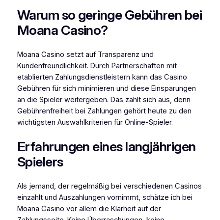
Warum so geringe Gebühren bei
Moana Casino?
Moana Casino setzt auf Transparenz und
Kundenfreundlichkeit. Durch Partnerschaften mit
etablierten Zahlungsdienstleistern kann das Casino
Gebühren für sich minimieren und diese Einsparungen
an die Spieler weitergeben. Das zahlt sich aus, denn
Gebührenfreiheit bei Zahlungen gehört heute zu den
wichtigsten Auswahlkriterien für Online-Spieler.
Erfahrungen eines langjährigen
Spielers
Als jemand, der regelmäßig bei verschiedenen Casinos
einzahlt und Auszahlungen vornimmt, schätze ich bei
Moana Casino vor allem die Klarheit auf der
Zahlungsseite. Keine Überraschungen, keine