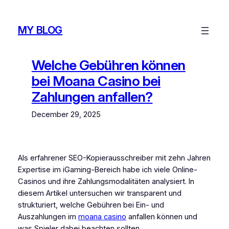
Skip
to
MY BLOG
content
Welche Gebühren können
bei Moana Casino bei
Zahlungen anfallen?
December 29, 2025
Als erfahrener SEO-Kopierausschreiber mit zehn Jahren
Expertise im iGaming-Bereich habe ich viele Online-
Casinos und ihre Zahlungsmodalitäten analysiert. In
diesem Artikel untersuchen wir transparent und
strukturiert, welche Gebühren bei Ein- und
Auszahlungen im
moana casino
anfallen können und
was Spieler dabei beachten sollten.