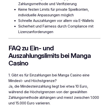
Zahlungsmethode und Verifizierung
Keine festen Limits für private Spielkonten,
individuelle Anpassungen möglich
Schnelle Auszahlungen vor allem via E-Wallets
Sicherheit und Fairness durch Compliance mit
Lizenzanforderungen
FAQ zu Ein- und
Auszahlungslimits bei Manga
Casino
1. Gibt es für Einzahlungen bei Manga Casino eine
Mindest- und Höchstgrenze?
Ja, die Mindesteinzahlung liegt bei etwa 10 Euro,
während die Höchstgrenzen von der gewählten
Zahlungsmethode abhängen und meist zwischen 1.000
und 15.000 Euro variieren.