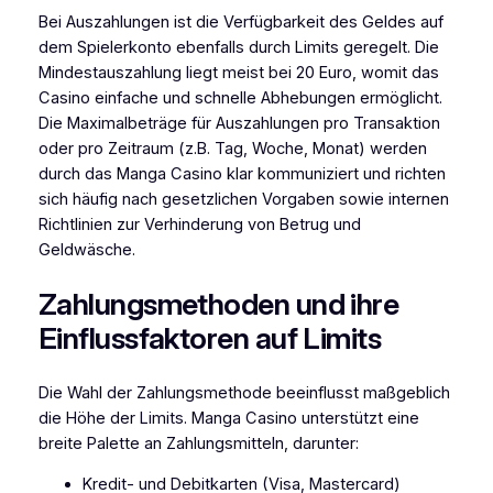
Bei Auszahlungen ist die Verfügbarkeit des Geldes auf
dem Spielerkonto ebenfalls durch Limits geregelt. Die
Mindestauszahlung liegt meist bei 20 Euro, womit das
Casino einfache und schnelle Abhebungen ermöglicht.
Die Maximalbeträge für Auszahlungen pro Transaktion
oder pro Zeitraum (z.B. Tag, Woche, Monat) werden
durch das Manga Casino klar kommuniziert und richten
sich häufig nach gesetzlichen Vorgaben sowie internen
Richtlinien zur Verhinderung von Betrug und
Geldwäsche.
Zahlungsmethoden und ihre
Einflussfaktoren auf Limits
Die Wahl der Zahlungsmethode beeinflusst maßgeblich
die Höhe der Limits. Manga Casino unterstützt eine
breite Palette an Zahlungsmitteln, darunter:
Kredit- und Debitkarten (Visa, Mastercard)