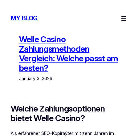
Skip
to
MY BLOG
content
Welle Casino
Zahlungsmethoden
Vergleich: Welche passt am
besten?
January 3, 2026
Welche Zahlungsoptionen
bietet Welle Casino?
Als erfahrener SEO-Kopiraýter mit zehn Jahren im