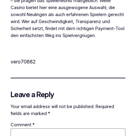
– sie prägen das Spielerlebnis maßgeblich. Welle
Casino bietet hier eine ausgewogene Auswahl, die
sowohl Neulingen als auch erfahrenen Spielern gerecht
wird. Wer auf Geschwindigkeit, Transparenz und
Sicherheit setzt, findet mit dem richtigen Payment-Tool
den einfachsten Weg ins Spielvergnügen.
vero70882
Leave a Reply
Your email address will not be published.
Required
fields are marked
*
Comment
*