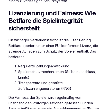
einem zuverlässigen Schutzsystem.
Lizenzierung und Fairness: Wie
Betflare die Spielintegrität
sicherstellt
Ein wichtiger Vertrauensfaktor ist die Lizenzierung.
Betflare operiert unter einer EU-konformen Lizenz, die
strenge Auflagen zum Schutz der Spieler enthält. Das
bedeutet:
Regulierte Zahlungsabwicklung
Spielerschutzmechanismen (Selbstausschluss,
Limits)
Transparente und geprüfte
Zufallszahlengeneratoren (RNG)
Die Fairness der Spiele wird regelmäßig von
unabhängigen Prüforganisationen getestet. Für den
Spieler heißt das, dass die Auszahlungsquoten (Return