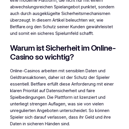
eine moderne Plattform, die nicht nur mit einem
abwechslungsreichen Spielangebot punktet, sondern
auch durch ausgeklügelte Sicherheitsmechanismen
überzeugt. In diesem Artikel beleuchten wir, wie
Betflare.org den Schutz seiner Kunden gewährleistet
und somit ein sicheres Spielumfeld schafft.
Warum ist Sicherheit im Online-
Casino so wichtig?
Online-Casinos arbeiten mit sensiblen Daten und
Geldtransaktionen, daher ist der Schutz der Spieler
essentiell. Betflare erfüllt diese Anforderung mit einer
klaren Priorität auf Datensicherheit und faire
Spielbedingungen. Die Plattform ist lizenziert und
unterliegt strengen Auflagen, was sie von vielen
unregulierten Angeboten unterscheidet. So können
Spieler sich darauf verlassen, dass ihr Geld und ihre
Daten in sicheren Händen sind.