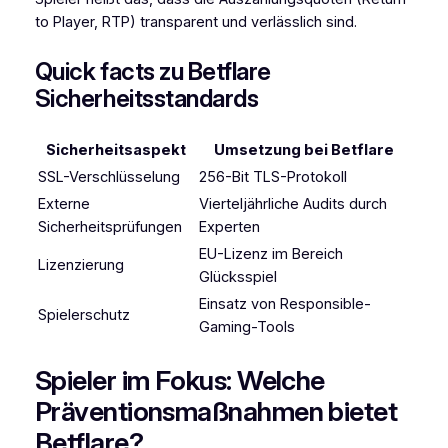
to Player, RTP) transparent und verlässlich sind.
Quick facts zu Betflare
Sicherheitsstandards
Sicherheitsaspekt
Umsetzung bei Betflare
SSL-Verschlüsselung
256-Bit TLS-Protokoll
Externe
Vierteljährliche Audits durch
Sicherheitsprüfungen
Experten
EU-Lizenz im Bereich
Lizenzierung
Glücksspiel
Einsatz von Responsible-
Spielerschutz
Gaming-Tools
Spieler im Fokus: Welche
Präventionsmaßnahmen bietet
Betflare?