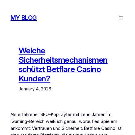
Skip
to
MY BLOG
content
Welche
Sicherheitsmechanismen
schützt Betflare Casino
Kunden?
January 4, 2026
Als erfahrener SEO-Kopirăyter mit zehn Jahren im
iGaming-Bereich weiß ich genau, worauf es Spielern
ankommt: Vertrauen und Sicherheit. Betflare Casino ist