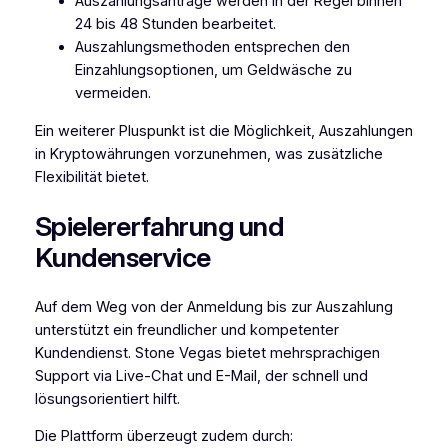
Auszahlungsanträge werden in der Regel binnen
24 bis 48 Stunden bearbeitet.
Auszahlungsmethoden entsprechen den
Einzahlungsoptionen, um Geldwäsche zu
vermeiden.
Ein weiterer Pluspunkt ist die Möglichkeit, Auszahlungen
in Kryptowährungen vorzunehmen, was zusätzliche
Flexibilität bietet.
Spielererfahrung und
Kundenservice
Auf dem Weg von der Anmeldung bis zur Auszahlung
unterstützt ein freundlicher und kompetenter
Kundendienst. Stone Vegas bietet mehrsprachigen
Support via Live-Chat und E-Mail, der schnell und
lösungsorientiert hilft.
Die Plattform überzeugt zudem durch: