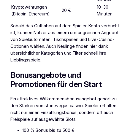
Kryptowährungen
10-30
20 €
(Bitcoin, Ethereum)
Minuten
Sobald das Guthaben auf dem Spieler-Konto verbucht
ist, können Nutzer aus einem umfangreichen Angebot
von Spielautomaten, Tischspielen und Live-Casino-
Optionen wählen. Auch Neulinge finden hier dank
übersichtlicher Kategorien und Filter schnell ihre
Lieblingsspiele.
Bonusangebote und
Promotionen für den Start
Ein attraktives Willkommensbonusangebot gehört zu
den Stärken von stonevegas casino. Spieler erhalten
nicht nur einen Einzahlungsbonus, sondern oft auch
Freispiele auf ausgewählte Slots.
100 % Bonus bis zu 500 €