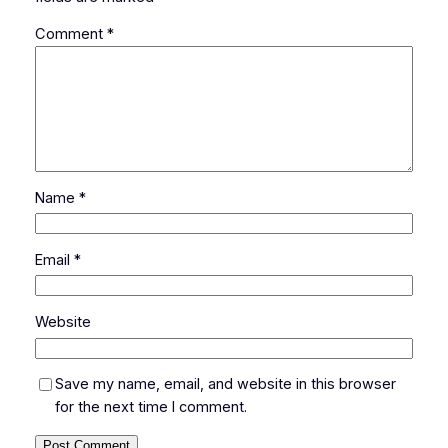
Comment
*
Name
*
Email
*
Website
Save my name, email, and website in this browser
for the next time I comment.