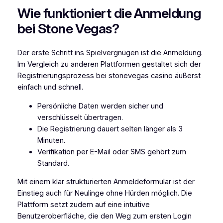
Wie funktioniert die Anmeldung
bei Stone Vegas?
Der erste Schritt ins Spielvergnügen ist die Anmeldung.
Im Vergleich zu anderen Plattformen gestaltet sich der
Registrierungsprozess bei stonevegas casino äußerst
einfach und schnell.
Persönliche Daten werden sicher und
verschlüsselt übertragen.
Die Registrierung dauert selten länger als 3
Minuten.
Verifikation per E-Mail oder SMS gehört zum
Standard.
Mit einem klar strukturierten Anmeldeformular ist der
Einstieg auch für Neulinge ohne Hürden möglich. Die
Plattform setzt zudem auf eine intuitive
Benutzeroberfläche, die den Weg zum ersten Login