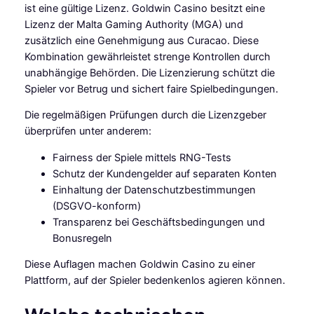
ist eine gültige Lizenz. Goldwin Casino besitzt eine
Lizenz der Malta Gaming Authority (MGA) und
zusätzlich eine Genehmigung aus Curacao. Diese
Kombination gewährleistet strenge Kontrollen durch
unabhängige Behörden. Die Lizenzierung schützt die
Spieler vor Betrug und sichert faire Spielbedingungen.
Die regelmäßigen Prüfungen durch die Lizenzgeber
überprüfen unter anderem:
Fairness der Spiele mittels RNG-Tests
Schutz der Kundengelder auf separaten Konten
Einhaltung der Datenschutzbestimmungen
(DSGVO-konform)
Transparenz bei Geschäftsbedingungen und
Bonusregeln
Diese Auflagen machen Goldwin Casino zu einer
Plattform, auf der Spieler bedenkenlos agieren können.