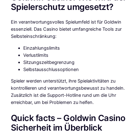
Spielerschutz umgesetzt?
Ein verantwortungsvolles Spielumfeld ist für Goldwin
essenziell. Das Casino bietet umfangreiche Tools zur
Selbsteinschränkung:
Einzahlungslimits
Verlustlimits
Sitzungszeitbegrenzung
Selbstausschlussoptionen
Spieler werden unterstützt, ihre Spielaktivitäten zu
kontrollieren und verantwortungsbewusst zu handeln.
Zusätzlich ist die Support-Hotline rund um die Uhr
erreichbar, um bei Problemen zu helfen.
Quick facts – Goldwin Casino
Sicherheit im Überblick