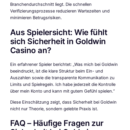
Branchendurchschnitt liegt. Die schnellen
Verifizierungsprozesse reduzieren Wartezeiten und
minimieren Betrugsrisiken.
Aus Spielersicht: Wie fühlt
sich Sicherheit in Goldwin
Casino an?
Ein erfahrener Spieler berichtet: „Was mich bei Goldwin
beeindruckt, ist die klare Struktur beim Ein- und
Auszahlen sowie die transparente Kommunikation zu
Limits und Spielregeln. Ich habe jederzeit die Kontrolle
über mein Konto und kann mit gutem Gefühl spielen.“
Diese Einschätzung zeigt, dass Sicherheit bei Goldwin
nicht nur Theorie, sondern gelebte Praxis ist.
FAQ – Häufige Fragen zur