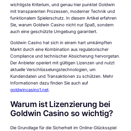
wichtigste Kriterium, und genau hier punktet Goldwin
mit transparenten Prozessen, moderner Technik und
funktionalem Spielerschutz. In diesem Artikel erfahren
Sie, warum Goldwin Casino nicht nur Spaß, sondern
auch eine geschützte Umgebung garantiert.
Goldwin Casino hat sich in einem hart umkämpften
Markt durch eine Kombination aus regulatorischer
Compliance und technischer Absicherung hervorgetan.
Der Anbieter operiert mit gültigen Lizenzen und nutzt
aktuelle Verschlüsselungstechnologien, um
Kundendaten und Transaktionen zu schützen. Mehr
Informationen dazu finden Sie auch auf
goldwincasino1.net
.
Warum ist Lizenzierung bei
Goldwin Casino so wichtig?
Die Grundlage für die Sicherheit im Online-Glücksspiel