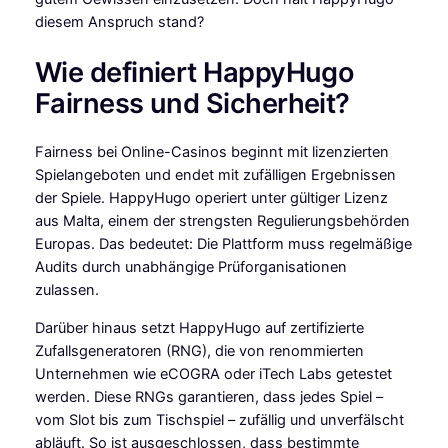
diesem Anspruch stand?
Wie definiert HappyHugo
Fairness und Sicherheit?
Fairness bei Online-Casinos beginnt mit lizenzierten
Spielangeboten und endet mit zufälligen Ergebnissen
der Spiele. HappyHugo operiert unter gültiger Lizenz
aus Malta, einem der strengsten Regulierungsbehörden
Europas. Das bedeutet: Die Plattform muss regelmäßige
Audits durch unabhängige Prüforganisationen
zulassen.
Darüber hinaus setzt HappyHugo auf zertifizierte
Zufallsgeneratoren (RNG), die von renommierten
Unternehmen wie eCOGRA oder iTech Labs getestet
werden. Diese RNGs garantieren, dass jedes Spiel –
vom Slot bis zum Tischspiel – zufällig und unverfälscht
abläuft. So ist ausgeschlossen, dass bestimmte