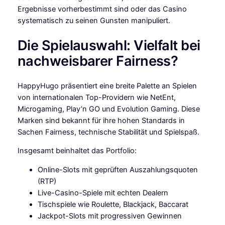
Ergebnisse vorherbestimmt sind oder das Casino
systematisch zu seinen Gunsten manipuliert.
Die Spielauswahl: Vielfalt bei
nachweisbarer Fairness?
HappyHugo präsentiert eine breite Palette an Spielen
von internationalen Top-Providern wie NetEnt,
Microgaming, Play’n GO und Evolution Gaming. Diese
Marken sind bekannt für ihre hohen Standards in
Sachen Fairness, technische Stabilität und Spielspaß.
Insgesamt beinhaltet das Portfolio:
Online-Slots mit geprüften Auszahlungsquoten
(RTP)
Live-Casino-Spiele mit echten Dealern
Tischspiele wie Roulette, Blackjack, Baccarat
Jackpot-Slots mit progressiven Gewinnen