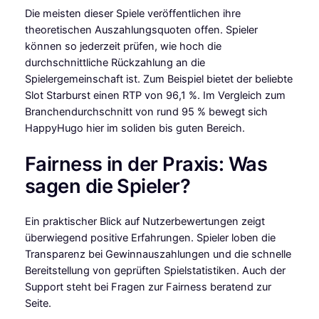
Die meisten dieser Spiele veröffentlichen ihre
theoretischen Auszahlungsquoten offen. Spieler
können so jederzeit prüfen, wie hoch die
durchschnittliche Rückzahlung an die
Spielergemeinschaft ist. Zum Beispiel bietet der beliebte
Slot Starburst einen RTP von 96,1 %. Im Vergleich zum
Branchendurchschnitt von rund 95 % bewegt sich
HappyHugo hier im soliden bis guten Bereich.
Fairness in der Praxis: Was
sagen die Spieler?
Ein praktischer Blick auf Nutzerbewertungen zeigt
überwiegend positive Erfahrungen. Spieler loben die
Transparenz bei Gewinnauszahlungen und die schnelle
Bereitstellung von geprüften Spielstatistiken. Auch der
Support steht bei Fragen zur Fairness beratend zur
Seite.