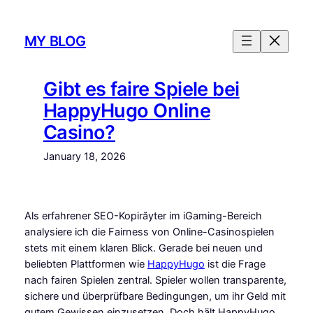
Skip
to
MY BLOG
content
Gibt es faire Spiele bei
HappyHugo Online
Casino?
January 18, 2026
Als erfahrener SEO-Kopirăyter im iGaming-Bereich
analysiere ich die Fairness von Online-Casinospielen
stets mit einem klaren Blick. Gerade bei neuen und
beliebten Plattformen wie
HappyHugo
ist die Frage
nach fairen Spielen zentral. Spieler wollen transparente,
sichere und überprüfbare Bedingungen, um ihr Geld mit
gutem Gewissen einzusetzen. Doch hält HappyHugo