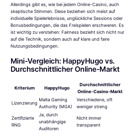
Allerdings gibt es, wie bei jedem Online-Casino, auch
skeptische Stimmen. Diese beziehen sich meist auf
individuelle Spielerlebnisse, unglückliche Sessions oder
Bonusbedingungen, die das Freispielen erschweren. Es
ist wichtig zu verstehen: Fairness bezieht sich nicht nur
auf die Technik, sondern auch auf klare und faire
Nutzungsbedingungen.
Mini-Vergleich: HappyHugo vs.
Durchschnittlicher Online-Markt
Durchschnittlicher
Kriterium
HappyHugo
Online-Casino-Markt
Malta Gaming
Verschiedene, oft
Lizenzierung
Authority (MGA)
weniger streng
Ja, durch
Zertifizierte
Nicht immer
unabhängige
RNG
transparent
Auditoren