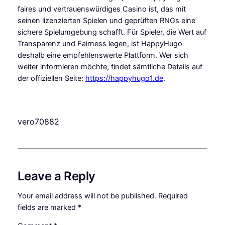
faires und vertrauenswürdiges Casino ist, das mit
seinen lizenzierten Spielen und geprüften RNGs eine
sichere Spielumgebung schafft. Für Spieler, die Wert auf
Transparenz und Fairness legen, ist HappyHugo
deshalb eine empfehlenswerte Plattform. Wer sich
weiter informieren möchte, findet sämtliche Details auf
der offiziellen Seite:
https://happyhugo1.de
.
vero70882
Leave a Reply
Your email address will not be published.
Required
fields are marked
*