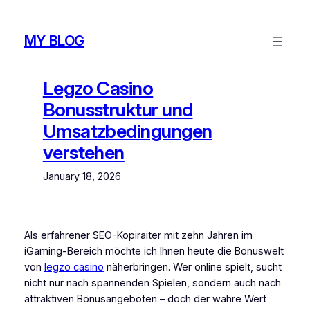
Skip
to
MY BLOG
content
Legzo Casino
Bonusstruktur und
Umsatzbedingungen
verstehen
January 18, 2026
Als erfahrener SEO-Kopiraiter mit zehn Jahren im
iGaming-Bereich möchte ich Ihnen heute die Bonuswelt
von
legzo casino
näherbringen. Wer online spielt, sucht
nicht nur nach spannenden Spielen, sondern auch nach
attraktiven Bonusangeboten – doch der wahre Wert