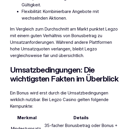
Gültigkeit.
Flexibilität: Kombinierbare Angebote mit
wechselnden Aktionen.
Im Vergleich zum Durchschnitt am Markt punktet Legzo
mit einem guten Verhältnis von Bonusbetrag zu
Umsatzanforderungen. Während andere Plattformen
hohe Umsatzquoten verlangen, bleibt Legzo
vergleichsweise fair und übersichtlich.
Umsatzbedingungen: Die
wichtigsten Fakten im Überblick
Ein Bonus wird erst durch die Umsatzbedingungen
wirklich nutzbar. Bei Legzo Casino gelten folgende
Kernpunkte:
Merkmal
Details
35-facher Bonusbetrag oder Bonus +
Mindestumsatz