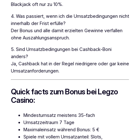
Blackjack oft nur zu 10%.
4. Was passiert, wenn ich die Umsatzbedingungen nicht
innerhalb der Frist erfülle?
Der Bonus und alle damit erzielten Gewinne verfallen
ohne Auszahlungsanspruch.
5. Sind Umsatzbedingungen bei Cashback-Boni
anders?
Ja, Cashback hat in der Regel niedrigere oder gar keine
Umsatzanforderungen.
Quick facts zum Bonus bei Legzo
Casino:
Mindestumsatz meistens 35-fach
Umsatzzeitraum 7 Tage
Maximaleinsatz während Bonus: 5 €
Spiele mit vollem Umsatzanteil: Slots,