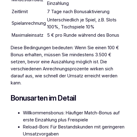
Einzahlung
Zeitlimit
7 Tage nach Bonusaktivierung
Unterschiedlich je Spiel, z.B. Slots
Spielanrechnung
100%, Tischspiele 10%
Maximaleinsatz
5 € pro Runde während des Bonus
Diese Bedingungen bedeuten: Wenn Sie einen 100 €
Bonus erhalten, müssen Sie mindestens 3.500 €
setzen, bevor eine Auszahlung möglich ist. Die
verschiedenen Anrechnungsprozente wirken sich
darauf aus, wie schnell der Umsatz erreicht werden
kann.
Bonusarten im Detail
Willkommensbonus: Häufiger Match-Bonus auf
erste Einzahlung plus Freispiele
Reload-Boni: Für Bestandskunden mit geringeren
Umsatzvorgaben