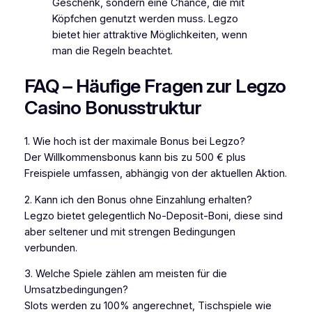
Geschenk, sondern eine Chance, die mit
Köpfchen genutzt werden muss. Legzo
bietet hier attraktive Möglichkeiten, wenn
man die Regeln beachtet.
FAQ – Häufige Fragen zur Legzo
Casino Bonusstruktur
1. Wie hoch ist der maximale Bonus bei Legzo?
Der Willkommensbonus kann bis zu 500 € plus
Freispiele umfassen, abhängig von der aktuellen Aktion.
2. Kann ich den Bonus ohne Einzahlung erhalten?
Legzo bietet gelegentlich No-Deposit-Boni, diese sind
aber seltener und mit strengen Bedingungen
verbunden.
3. Welche Spiele zählen am meisten für die
Umsatzbedingungen?
Slots werden zu 100% angerechnet, Tischspiele wie