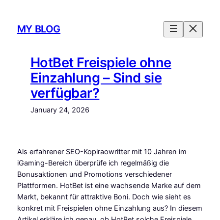
Skip
to
MY BLOG
content
HotBet Freispiele ohne
Einzahlung – Sind sie
verfügbar?
January 24, 2026
Als erfahrener SEO-Kopiraоwritter mit 10 Jahren im
iGaming-Bereich überprüfe ich regelmäßig die
Bonusaktionen und Promotions verschiedener
Plattformen. HotBet ist eine wachsende Marke auf dem
Markt, bekannt für attraktive Boni. Doch wie sieht es
konkret mit Freispielen ohne Einzahlung aus? In diesem
Artikel erkläre ich genau, ob HotBet solche Freispiele