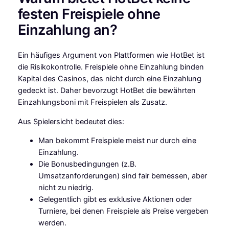
festen Freispiele ohne
Einzahlung an?
Ein häufiges Argument von Plattformen wie HotBet ist
die Risikokontrolle. Freispiele ohne Einzahlung binden
Kapital des Casinos, das nicht durch eine Einzahlung
gedeckt ist. Daher bevorzugt HotBet die bewährten
Einzahlungsboni mit Freispielen als Zusatz.
Aus Spielersicht bedeutet dies:
Man bekommt Freispiele meist nur durch eine
Einzahlung.
Die Bonusbedingungen (z.B.
Umsatzanforderungen) sind fair bemessen, aber
nicht zu niedrig.
Gelegentlich gibt es exklusive Aktionen oder
Turniere, bei denen Freispiele als Preise vergeben
werden.