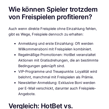
Wie können Spieler trotzdem
von Freispielen profitieren?
Auch wenn direkte Freispiele ohne Einzahlung fehlen,
gibt es Wege, Freispiele dennoch zu erhalten:
Anmeldung und erste Einzahlung: Oft werden
Willkommensboni mit Freispielen kombiniert.
Regelmäßige Promotionen: HotBet veranstaltet
Aktionen mit Gratisdrehungen, die an bestimmte
Bedingungen geknüpft sind.
VIP-Programme und Treuepunkte: Loyalität wird
belohnt, manchmal mit Freispielen als Prämie.
Newsletter-Anmeldung: Exklusive Boni werden
per E-Mail verschickt, darunter auch Freispiele-
Angebote.
Vergleich: HotBet vs.