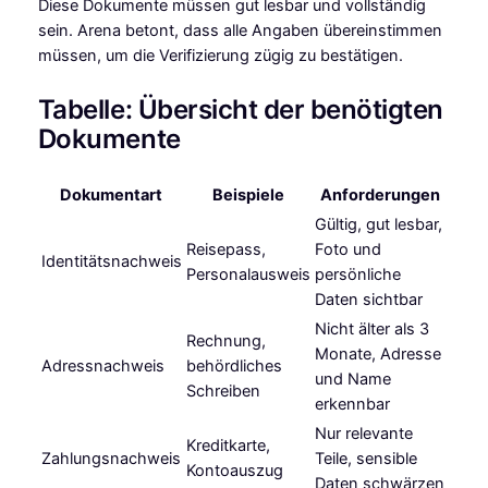
Diese Dokumente müssen gut lesbar und vollständig
sein. Arena betont, dass alle Angaben übereinstimmen
müssen, um die Verifizierung zügig zu bestätigen.
Tabelle: Übersicht der benötigten
Dokumente
Dokumentart
Beispiele
Anforderungen
Gültig, gut lesbar,
Reisepass,
Foto und
Identitätsnachweis
Personalausweis
persönliche
Daten sichtbar
Nicht älter als 3
Rechnung,
Monate, Adresse
Adressnachweis
behördliches
und Name
Schreiben
erkennbar
Nur relevante
Kreditkarte,
Zahlungsnachweis
Teile, sensible
Kontoauszug
Daten schwärzen