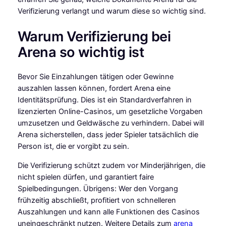
Verifizierung verlangt und warum diese so wichtig sind.
Warum Verifizierung bei
Arena so wichtig ist
Bevor Sie Einzahlungen tätigen oder Gewinne
auszahlen lassen können, fordert Arena eine
Identitätsprüfung. Dies ist ein Standardverfahren in
lizenzierten Online-Casinos, um gesetzliche Vorgaben
umzusetzen und Geldwäsche zu verhindern. Dabei will
Arena sicherstellen, dass jeder Spieler tatsächlich die
Person ist, die er vorgibt zu sein.
Die Verifizierung schützt zudem vor Minderjährigen, die
nicht spielen dürfen, und garantiert faire
Spielbedingungen. Übrigens: Wer den Vorgang
frühzeitig abschließt, profitiert von schnelleren
Auszahlungen und kann alle Funktionen des Casinos
uneingeschränkt nutzen. Weitere Details zum
arena