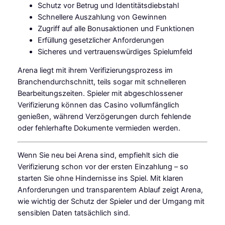
Schutz vor Betrug und Identitätsdiebstahl
Schnellere Auszahlung von Gewinnen
Zugriff auf alle Bonusaktionen und Funktionen
Erfüllung gesetzlicher Anforderungen
Sicheres und vertrauenswürdiges Spielumfeld
Arena liegt mit ihrem Verifizierungsprozess im
Branchendurchschnitt, teils sogar mit schnelleren
Bearbeitungszeiten. Spieler mit abgeschlossener
Verifizierung können das Casino vollumfänglich
genießen, während Verzögerungen durch fehlende
oder fehlerhafte Dokumente vermieden werden.
Wenn Sie neu bei Arena sind, empfiehlt sich die
Verifizierung schon vor der ersten Einzahlung – so
starten Sie ohne Hindernisse ins Spiel. Mit klaren
Anforderungen und transparentem Ablauf zeigt Arena,
wie wichtig der Schutz der Spieler und der Umgang mit
sensiblen Daten tatsächlich sind.