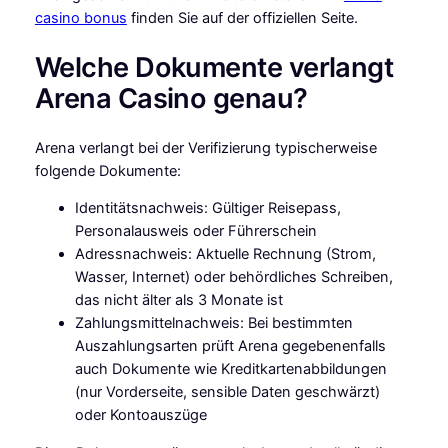
casino bonus
finden Sie auf der offiziellen Seite.
Welche Dokumente verlangt
Arena Casino genau?
Arena verlangt bei der Verifizierung typischerweise
folgende Dokumente:
Identitätsnachweis: Gültiger Reisepass,
Personalausweis oder Führerschein
Adressnachweis: Aktuelle Rechnung (Strom,
Wasser, Internet) oder behördliches Schreiben,
das nicht älter als 3 Monate ist
Zahlungsmittelnachweis: Bei bestimmten
Auszahlungsarten prüft Arena gegebenenfalls
auch Dokumente wie Kreditkartenabbildungen
(nur Vorderseite, sensible Daten geschwärzt)
oder Kontoauszüge