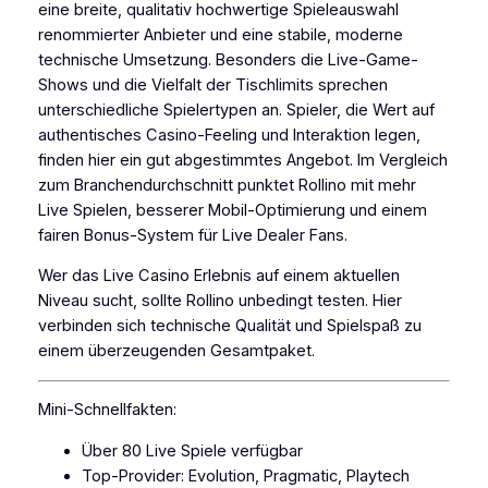
eine breite, qualitativ hochwertige Spieleauswahl
renommierter Anbieter und eine stabile, moderne
technische Umsetzung. Besonders die Live-Game-
Shows und die Vielfalt der Tischlimits sprechen
unterschiedliche Spielertypen an. Spieler, die Wert auf
authentisches Casino-Feeling und Interaktion legen,
finden hier ein gut abgestimmtes Angebot. Im Vergleich
zum Branchendurchschnitt punktet Rollino mit mehr
Live Spielen, besserer Mobil-Optimierung und einem
fairen Bonus-System für Live Dealer Fans.
Wer das Live Casino Erlebnis auf einem aktuellen
Niveau sucht, sollte Rollino unbedingt testen. Hier
verbinden sich technische Qualität und Spielspaß zu
einem überzeugenden Gesamtpaket.
Mini-Schnellfakten:
Über 80 Live Spiele verfügbar
Top-Provider: Evolution, Pragmatic, Playtech