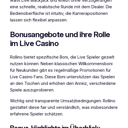
wählt Live Blackjack und erlebt ohne Verzögerungen
eine schnelle, realistische Runde mit dem Dealer. Die
Bedienoberfläche ist intuitiv, die Kamerapositionen
lassen sich flexibel anpassen.
Bonusangebote und ihre Rolle
im Live Casino
Rollino bietet spezifische Boni, die Live Spieler gezielt
nutzen können. Neben klassischen Willkommensboni
für Neukunden gibt es regelmäßige Promotionen für
Live Casino Fans. Diese Boni unterstützen das Spielen
an den Tischen und erhöhen den Anreiz, verschiedene
Spiele auszuprobieren.
Wichtig sind transparente Umsatzbedingungen: Rollino
gestaltet diese fair und verständlich, was insbesondere
erfahrene Spieler schätzen.