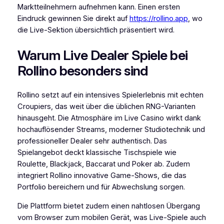
Marktteilnehmern aufnehmen kann. Einen ersten
Eindruck gewinnen Sie direkt auf
https://rollino.app
, wo
die Live-Sektion übersichtlich präsentiert wird.
Warum Live Dealer Spiele bei
Rollino besonders sind
Rollino setzt auf ein intensives Spielerlebnis mit echten
Croupiers, das weit über die üblichen RNG-Varianten
hinausgeht. Die Atmosphäre im Live Casino wirkt dank
hochauflösender Streams, moderner Studiotechnik und
professioneller Dealer sehr authentisch. Das
Spielangebot deckt klassische Tischspiele wie
Roulette, Blackjack, Baccarat und Poker ab. Zudem
integriert Rollino innovative Game-Shows, die das
Portfolio bereichern und für Abwechslung sorgen.
Die Plattform bietet zudem einen nahtlosen Übergang
vom Browser zum mobilen Gerät, was Live-Spiele auch