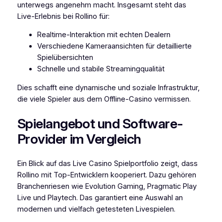
unterwegs angenehm macht. Insgesamt steht das
Live-Erlebnis bei Rollino für:
Realtime-Interaktion mit echten Dealern
Verschiedene Kameraansichten für detaillierte
Spielübersichten
Schnelle und stabile Streamingqualität
Dies schafft eine dynamische und soziale Infrastruktur,
die viele Spieler aus dem Offline-Casino vermissen.
Spielangebot und Software-
Provider im Vergleich
Ein Blick auf das Live Casino Spielportfolio zeigt, dass
Rollino mit Top-Entwicklern kooperiert. Dazu gehören
Branchenriesen wie Evolution Gaming, Pragmatic Play
Live und Playtech. Das garantiert eine Auswahl an
modernen und vielfach getesteten Livespielen.