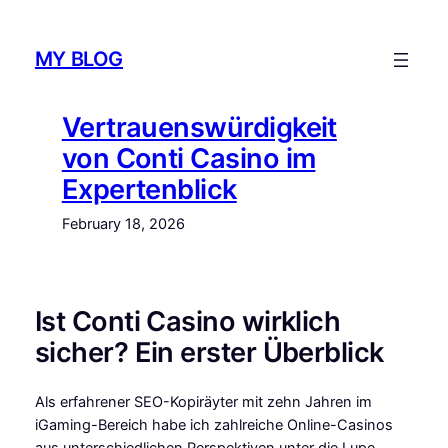
Skip
to
MY BLOG
content
Vertrauenswürdigkeit
von Conti Casino im
Expertenblick
February 18, 2026
Ist Conti Casino wirklich
sicher? Ein erster Überblick
Als erfahrener SEO-Kopiräyter mit zehn Jahren im
iGaming-Bereich habe ich zahlreiche Online-Casinos
aus unterschiedlichen Perspektiven unter die Lupe