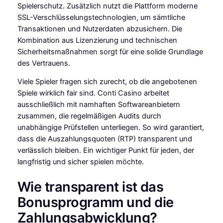
Spielerschutz. Zusätzlich nutzt die Plattform moderne
SSL-Verschlüsselungstechnologien, um sämtliche
Transaktionen und Nutzerdaten abzusichern. Die
Kombination aus Lizenzierung und technischen
Sicherheitsmaßnahmen sorgt für eine solide Grundlage
des Vertrauens.
Viele Spieler fragen sich zurecht, ob die angebotenen
Spiele wirklich fair sind. Conti Casino arbeitet
ausschließlich mit namhaften Softwareanbietern
zusammen, die regelmäßigen Audits durch
unabhängige Prüfstellen unterliegen. So wird garantiert,
dass die Auszahlungsquoten (RTP) transparent und
verlässlich bleiben. Ein wichtiger Punkt für jeden, der
langfristig und sicher spielen möchte.
Wie transparent ist das
Bonusprogramm und die
Zahlungsabwicklung?