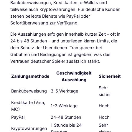
Banküberweisungen, Kreditkarten, e-Wallets und
teilweise auch Kryptowährungen. Für deutsche Kunden
stehen beliebte Dienste wie PayPal oder
Sofortüberweisung zur Verfügung.
Die Auszahlungen erfolgen innerhalb kurzer Zeit – oft in
24 bis 48 Stunden – und unterliegen klaren Limits, die
dem Schutz der User dienen. Transparenz bei
Gebühren und Bedingungen ist gegeben, was das
Vertrauen deutscher Spieler zusätzlich stärkt.
Geschwindigkeit
Zahlungsmethode
Sicherheit
Auszahlung
Sehr
Banküberweisung
3-5 Werktage
sicher
Kreditkarte (Visa,
1-3 Werktage
Hoch
MC)
PayPal
24-48 Stunden
Hoch
1 Stunde bis 24
Sehr
Kryptowährungen