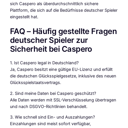
sich Caspero als überdurchschnittlich sichere
Plattform, die sich auf die Bedürfnisse deutscher Spieler
eingestellt hat.
FAQ – Häufig gestellte Fragen
deutscher Spieler zur
Sicherheit bei Caspero
1. Ist Caspero legal in Deutschland?
Ja, Caspero besitzt eine gültige EU-Lizenz und erfüllt
die deutschen Glücksspielgesetze, inklusive des neuen
Glücksspielstaatsvertrags.
2. Sind meine Daten bei Caspero geschützt?
Alle Daten werden mit SSL-Verschlüsselung übertragen
und nach DSGVO-Richtlinien behandelt.
3. Wie schnell sind Ein- und Auszahlungen?
Einzahlungen sind meist sofort verfügbar,