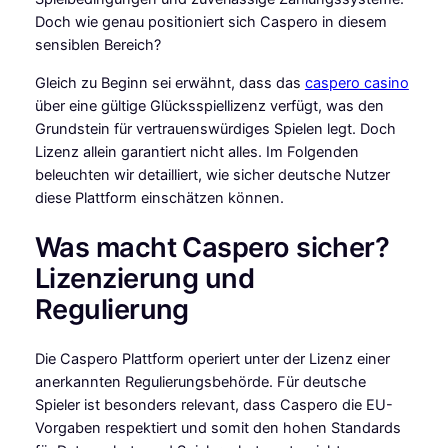
Doch wie genau positioniert sich Caspero in diesem
sensiblen Bereich?
Gleich zu Beginn sei erwähnt, dass das
caspero casino
über eine gültige Glücksspiellizenz verfügt, was den
Grundstein für vertrauenswürdiges Spielen legt. Doch
Lizenz allein garantiert nicht alles. Im Folgenden
beleuchten wir detailliert, wie sicher deutsche Nutzer
diese Plattform einschätzen können.
Was macht Caspero sicher?
Lizenzierung und
Regulierung
Die Caspero Plattform operiert unter der Lizenz einer
anerkannten Regulierungsbehörde. Für deutsche
Spieler ist besonders relevant, dass Caspero die EU-
Vorgaben respektiert und somit den hohen Standards