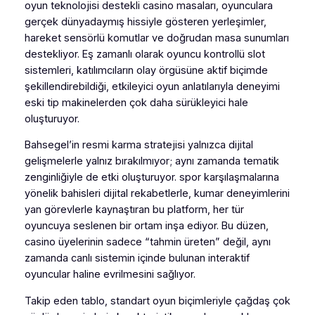
oyun teknolojisi destekli casino masaları, oyunculara
gerçek dünyadaymış hissiyle gösteren yerleşimler,
hareket sensörlü komutlar ve doğrudan masa sunumları
destekliyor. Eş zamanlı olarak oyuncu kontrollü slot
sistemleri, katılımcıların olay örgüsüne aktif biçimde
şekillendirebildiği, etkileyici oyun anlatılarıyla deneyimi
eski tip makinelerden çok daha sürükleyici hale
oluşturuyor.
Bahsegel’in resmi karma stratejisi yalnızca dijital
gelişmelerle yalnız bırakılmıyor; aynı zamanda tematik
zenginliğiyle de etki oluşturuyor. spor karşılaşmalarına
yönelik bahisleri dijital rekabetlerle, kumar deneyimlerini
yan görevlerle kaynaştıran bu platform, her tür
oyuncuya seslenen bir ortam inşa ediyor. Bu düzen,
casino üyelerinin sadece “tahmin üreten” değil, aynı
zamanda canlı sistemin içinde bulunan interaktif
oyuncular haline evrilmesini sağlıyor.
Takip eden tablo, standart oyun biçimleriyle çağdaş çok