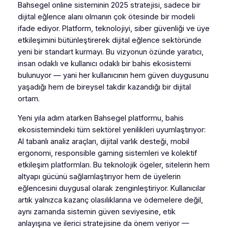
Bahsegel online sisteminin 2025 stratejisi, sadece bir
dijital eğlence alanı olmanın çok ötesinde bir modeli
ifade ediyor. Platform, teknolojiyi, siber güvenliği ve üye
etkileşimini bütünleştirerek dijital eğlence sektöründe
yeni bir standart kurmayı. Bu vizyonun özünde yaratıcı,
insan odaklı ve kullanıcı odaklı bir bahis ekosistemi
bulunuyor — yani her kullanıcının hem güven duygusunu
yaşadığı hem de bireysel takdir kazandığı bir dijital
ortam.
Yeni yıla adım atarken Bahsegel platformu, bahis
ekosistemindeki tüm sektörel yenilikleri uyumlaştırıyor:
AI tabanlı analiz araçları, dijital varlık desteği, mobil
ergonomi, responsible gaming sistemleri ve kolektif
etkileşim platformları. Bu teknolojik ögeler, sitelerin hem
altyapı gücünü sağlamlaştırıyor hem de üyelerin
eğlencesini duygusal olarak zenginleştiriyor. Kullanıcılar
artık yalnızca kazanç olasılıklarına ve ödemelere değil,
aynı zamanda sistemin güven seviyesine, etik
anlayışına ve ilerici stratejisine da önem veriyor —