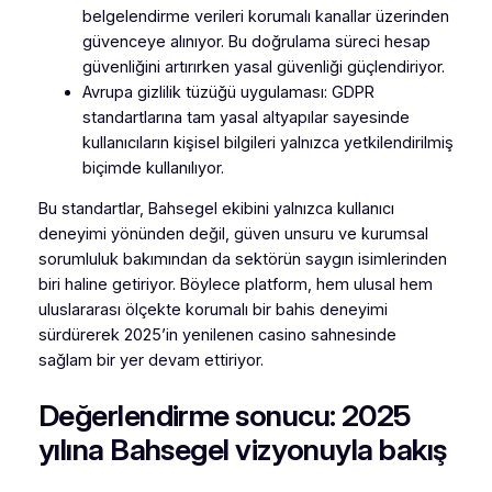
belgelendirme verileri korumalı kanallar üzerinden
güvenceye alınıyor. Bu doğrulama süreci hesap
güvenliğini artırırken yasal güvenliği güçlendiriyor.
Avrupa gizlilik tüzüğü uygulaması: GDPR
standartlarına tam yasal altyapılar sayesinde
kullanıcıların kişisel bilgileri yalnızca yetkilendirilmiş
biçimde kullanılıyor.
Bu standartlar, Bahsegel ekibini yalnızca kullanıcı
deneyimi yönünden değil, güven unsuru ve kurumsal
sorumluluk bakımından da sektörün saygın isimlerinden
biri haline getiriyor. Böylece platform, hem ulusal hem
uluslararası ölçekte korumalı bir bahis deneyimi
sürdürerek 2025’in yenilenen casino sahnesinde
sağlam bir yer devam ettiriyor.
Değerlendirme sonucu: 2025
yılına Bahsegel vizyonuyla bakış