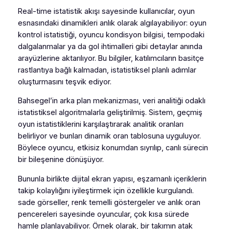
Real-time istatistik akışı sayesinde kullanıcılar, oyun
esnasındaki dinamikleri anlık olarak algılayabiliyor: oyun
kontrol istatistiği, oyuncu kondisyon bilgisi, tempodaki
dalgalanmalar ya da gol ihtimalleri gibi detaylar anında
arayüzlerine aktarılıyor. Bu bilgiler, katılımcıların basitçe
rastlantıya bağlı kalmadan, istatistiksel planlı adımlar
oluşturmasını teşvik ediyor.
Bahsegel’in arka plan mekanizması, veri analitiği odaklı
istatistiksel algoritmalarla geliştirilmiş. Sistem, geçmiş
oyun istatistiklerini karşılaştırarak analitik oranları
belirliyor ve bunları dinamik oran tablosuna uyguluyor.
Böylece oyuncu, etkisiz konumdan sıyrılıp, canlı sürecin
bir bileşenine dönüşüyor.
Bununla birlikte dijital ekran yapısı, eşzamanlı içeriklerin
takip kolaylığını iyileştirmek için özellikle kurgulandı.
sade görseller, renk temelli göstergeler ve anlık oran
pencereleri sayesinde oyuncular, çok kısa sürede
hamle planlayabiliyor. Örnek olarak, bir takımın atak