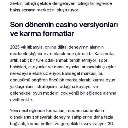
zevkini bilinçli şekilde dengeleyen, bilinçli bir eğlence
bakış açısının merkezini oluşturuyor.
Son dönemin casino versiyonları
ve karma formatlar
2025 yılı itibarıyla, online dijital deneyimin alanının
modernleştiği bir evre olarak öne çıkmakta. Katılımcılar
artık sabit bir türe odaklanmak tercih etmiyor; spor
bahisleri, e-oyunlar ve masa oyunları arasındaki çizgiler
neredeyse eksiksiz eriyor. Bahsegel markası, bu
dönüşümü öngören öncü bir marka olarak, karma oyun
yaklaşımlarını stratejisinin odağına koyuyor ve
geleneksel oyun modelini çok yönlü bir eğlence alanına
evriltmekte.
Yeni nesil eğlence formatları, modern sistemlerin
olanaklarını zorlayarak deneyim sahiplerine daha fazla
bağlantı, komut yetkisi ve gerçeklik hissi yaratıyor. 3D