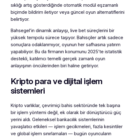
sıklığı artış gösterdiğinde otomatik modül eşzamanlı
biçimde bildirim iletiyor veya güncel oyun alternatiflerini
belirtiyor.
Bahsegel’in dinamik anlayışı, live bet süreçlerini bir
yüksek tempolu sürece taşıyor. Bahisçiler artık sadece
sonuçlara odaklanmıyor, oyunun her safhasına yatırım
yapabiliyor. Bu da firmanın konumunu 2025’te istatistik
destekli, katılımcı temelli gerçek zamanlı oyun
anlayışının öncülerinden biri haline getiriyor.
Kripto para ve dijital işlem
sistemleri
Kripto varlıklar, çevrimiçi bahis sektöründe tek başına
bir işlem yöntemi değil, ek olarak bir dönüştürücü güç
yerini aldı. Geleneksel bankacılık sistemlerinin
yavaşlatıcı etkileri — işlem gecikmeleri, fazla kesintiler
ve global işlem sınırlamaları — bugün oyuncuların