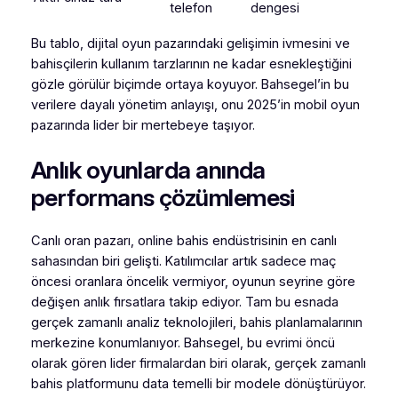
telefon
dengesi
Bu tablo, dijital oyun pazarındaki gelişimin ivmesini ve
bahisçilerin kullanım tarzlarının ne kadar esnekleştiğini
gözle görülür biçimde ortaya koyuyor. Bahsegel’in bu
verilere dayalı yönetim anlayışı, onu 2025’in mobil oyun
pazarında lider bir mertebeye taşıyor.
Anlık oyunlarda anında
performans çözümlemesi
Canlı oran pazarı, online bahis endüstrisinin en canlı
sahasından biri gelişti. Katılımcılar artık sadece maç
öncesi oranlara öncelik vermiyor, oyunun seyrine göre
değişen anlık fırsatlara takip ediyor. Tam bu esnada
gerçek zamanlı analiz teknolojileri, bahis planlamalarının
merkezine konumlanıyor. Bahsegel, bu evrimi öncü
olarak gören lider firmalardan biri olarak, gerçek zamanlı
bahis platformunu data temelli bir modele dönüştürüyor.