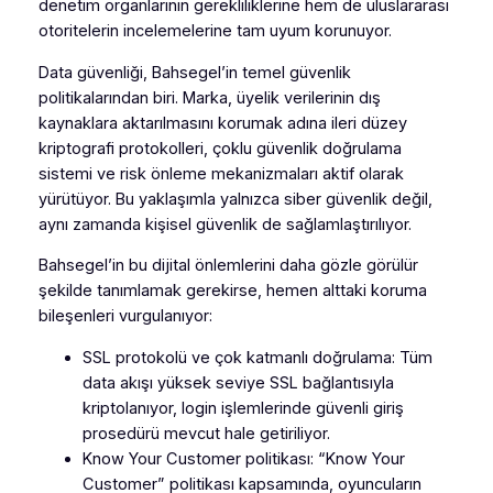
denetim organlarının gerekliliklerine hem de uluslararası
otoritelerin incelemelerine tam uyum korunuyor.
Data güvenliği, Bahsegel’in temel güvenlik
politikalarından biri. Marka, üyelik verilerinin dış
kaynaklara aktarılmasını korumak adına ileri düzey
kriptografi protokolleri, çoklu güvenlik doğrulama
sistemi ve risk önleme mekanizmaları aktif olarak
yürütüyor. Bu yaklaşımla yalnızca siber güvenlik değil,
aynı zamanda kişisel güvenlik de sağlamlaştırılıyor.
Bahsegel’in bu dijital önlemlerini daha gözle görülür
şekilde tanımlamak gerekirse, hemen alttaki koruma
bileşenleri vurgulanıyor:
SSL protokolü ve çok katmanlı doğrulama: Tüm
data akışı yüksek seviye SSL bağlantısıyla
kriptolanıyor, login işlemlerinde güvenli giriş
prosedürü mevcut hale getiriliyor.
Know Your Customer politikası: “Know Your
Customer” politikası kapsamında, oyuncuların