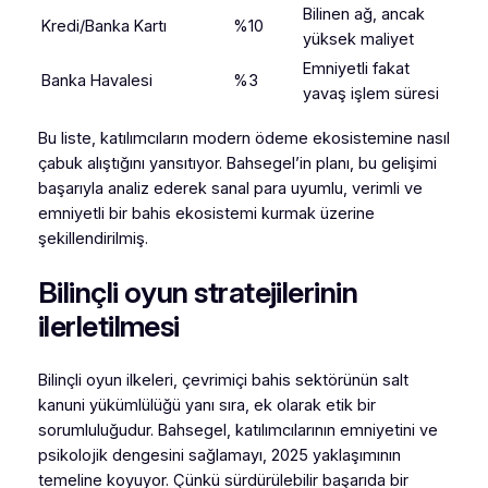
Bilinen ağ, ancak
Kredi/Banka Kartı
%10
yüksek maliyet
Emniyetli fakat
Banka Havalesi
%3
yavaş işlem süresi
Bu liste, katılımcıların modern ödeme ekosistemine nasıl
çabuk alıştığını yansıtıyor. Bahsegel’in planı, bu gelişimi
başarıyla analiz ederek sanal para uyumlu, verimli ve
emniyetli bir bahis ekosistemi kurmak üzerine
şekillendirilmiş.
Bilinçli oyun stratejilerinin
ilerletilmesi
Bilinçli oyun ilkeleri, çevrimiçi bahis sektörünün salt
kanuni yükümlülüğü yanı sıra, ek olarak etik bir
sorumluluğudur. Bahsegel, katılımcılarının emniyetini ve
psikolojik dengesini sağlamayı, 2025 yaklaşımının
temeline koyuyor. Çünkü sürdürülebilir başarıda bir