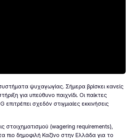
συστήματα ψυχαγωγίας. Σήμερα βρίσκει κανείς
ήριξη για υπεύθυνο παιχνίδι. Οι παίκτες
 επιτρέπει σχεδόν στιγμιαίες εκκινήσεις
ς στοιχηματισμού (wagering requirements),
α πιο δημοφιλή Καζίνο στην Ελλάδα για το