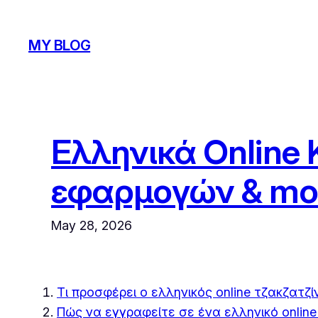
Skip
to
MY BLOG
content
Ελληνικά Online 
εφαρμογών & mob
May 28, 2026
Τι προσφέρει ο ελληνικός online τζακζατζί
Πώς να εγγραφείτε σε ένα ελληνικό online