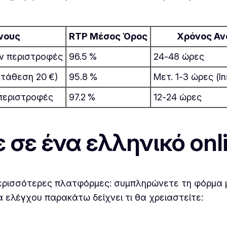
νους
RTP Μέσος Όρος
Χρόνος Α
ν περιστροφές
96.5 %
24‑48 ώρες
ατάθεση 20 €)
95.8 %
Μετ. 1‑3 ώρες (In
περιστροφές
97.2 %
12‑24 ώρες
σε ένα ελληνικό onl
 περισσότερες πλατφόρμες: συμπληρώνετε τη φόρμα 
τα ελέγχου παρακάτω δείχνει τι θα χρειαστείτε: