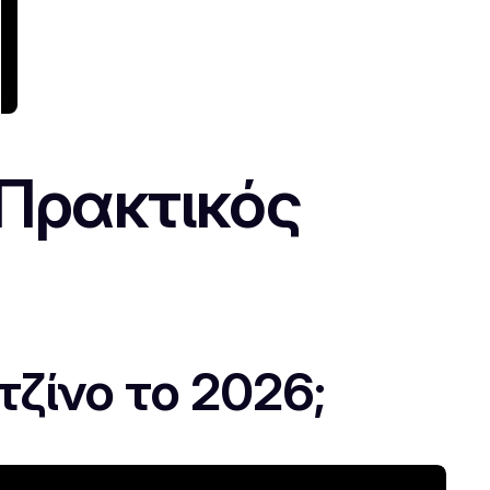
 Πρακτικός
τζίνο το 2026;