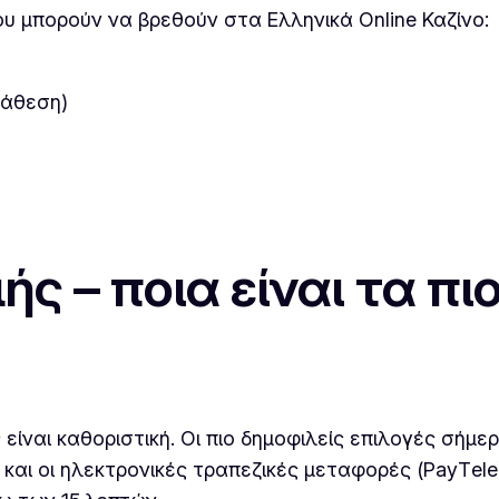
ου μπορούν να βρεθούν στα Ελληνικά Online Καζίνο:
τάθεση)
 – ποια είναι τα πι
ίναι καθοριστική. Οι πιο δημοφιλείς επιλογές σήμερα
Pal) και οι ηλεκτρονικές τραπεζικές μεταφορές (PayΤe