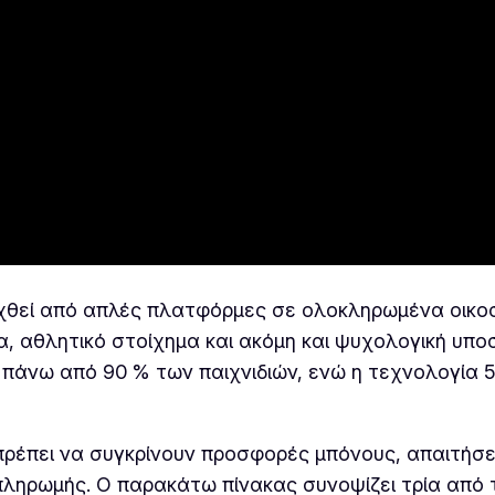
λιχθεί από απλές πλατφόρμες σε ολοκληρωμένα οικο
α, αθλητικό στοίχημα και ακόμη και ψυχολογική υποστ
 πάνω από 90 % των παιχνιδιών, ενώ η τεχνολογία 5G
πρέπει να συγκρίνουν προσφορές μπόνους, απαιτήσει
ληρωμής. Ο παρακάτω πίνακας συνοψίζει τρία από τ