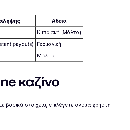
νάληψης
Άδεια
Κυπριακή (Μάλτα)
stant payouts)
Γερμανική
Μάλτα
ine καζίνο
με βασικά στοιχεία, επιλέγετε όνομα χρήστη