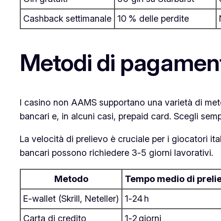
Cashback settimanale
10 % delle perdite
Metodi di pagamento
I casino non AAMS supportano una varietà di metodi 
bancari e, in alcuni casi, prepaid card. Scegli se
La velocità di prelievo è cruciale per i giocatori ita
bancari possono richiedere 3‑5 giorni lavorativi.
Metodo
Tempo medio di preli
E‑wallet (Skrill, Neteller)
1‑24 h
Carta di credito
1‑2 giorni