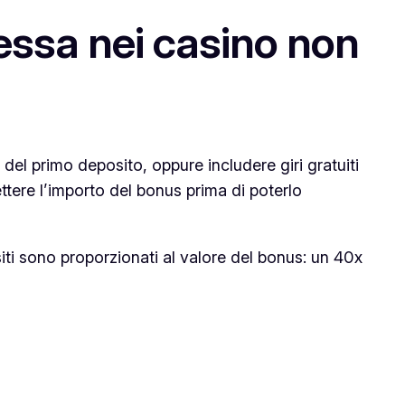
essa nei casino non
el primo deposito, oppure includere giri gratuiti
tere l’importo del bonus prima di poterlo
iti sono proporzionati al valore del bonus: un 40x