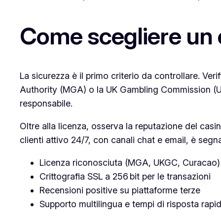
Come scegliere un
La sicurezza è il primo criterio da controllare. Ve
Authority (MGA) o la UK Gambling Commission (UK
responsabile.
Oltre alla licenza, osserva la reputazione del casi
clienti attivo 24/7, con canali chat e email, è segnal
Licenza riconosciuta (MGA, UKGC, Curacao)
Crittografia SSL a 256 bit per le transazioni
Recensioni positive su piattaforme terze
Supporto multilingua e tempi di risposta rapid