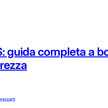
 guida completa a bo
rezza
ressarti