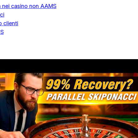
a nei casino non AAMS
ci
 clienti
MS