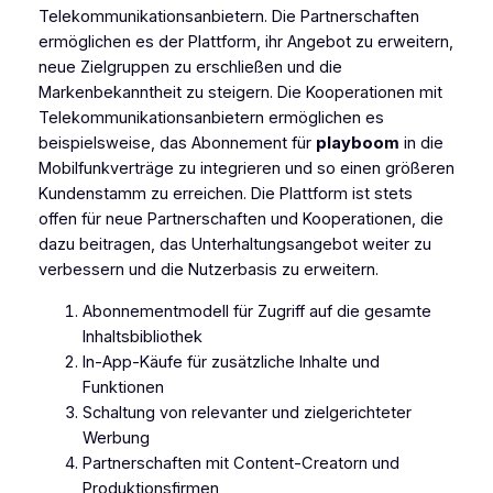
Telekommunikationsanbietern. Die Partnerschaften
ermöglichen es der Plattform, ihr Angebot zu erweitern,
neue Zielgruppen zu erschließen und die
Markenbekanntheit zu steigern. Die Kooperationen mit
Telekommunikationsanbietern ermöglichen es
beispielsweise, das Abonnement für
playboom
in die
Mobilfunkverträge zu integrieren und so einen größeren
Kundenstamm zu erreichen. Die Plattform ist stets
offen für neue Partnerschaften und Kooperationen, die
dazu beitragen, das Unterhaltungsangebot weiter zu
verbessern und die Nutzerbasis zu erweitern.
Abonnementmodell für Zugriff auf die gesamte
Inhaltsbibliothek
In-App-Käufe für zusätzliche Inhalte und
Funktionen
Schaltung von relevanter und zielgerichteter
Werbung
Partnerschaften mit Content-Creatorn und
Produktionsfirmen