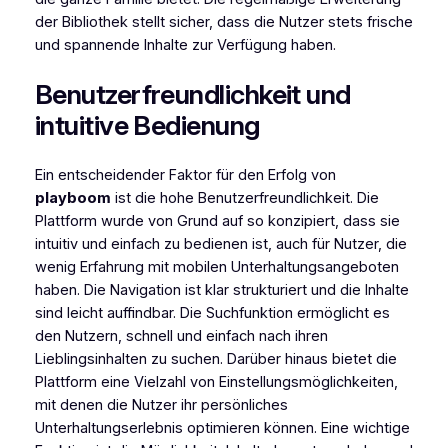
der Bibliothek stellt sicher, dass die Nutzer stets frische
und spannende Inhalte zur Verfügung haben.
Benutzerfreundlichkeit und
intuitive Bedienung
Ein entscheidender Faktor für den Erfolg von
playboom
ist die hohe Benutzerfreundlichkeit. Die
Plattform wurde von Grund auf so konzipiert, dass sie
intuitiv und einfach zu bedienen ist, auch für Nutzer, die
wenig Erfahrung mit mobilen Unterhaltungsangeboten
haben. Die Navigation ist klar strukturiert und die Inhalte
sind leicht auffindbar. Die Suchfunktion ermöglicht es
den Nutzern, schnell und einfach nach ihren
Lieblingsinhalten zu suchen. Darüber hinaus bietet die
Plattform eine Vielzahl von Einstellungsmöglichkeiten,
mit denen die Nutzer ihr persönliches
Unterhaltungserlebnis optimieren können. Eine wichtige