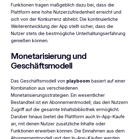
Funktionen tragen maßgeblich dazu bei, dass die
Plattform eine hohe Nutzerzufriedenheit erreicht und
sich von der Konkurrenz abhebt. Die kontinuierliche
Weiterentwicklung der App stellt sicher, dass die
Nutzer stets die bestmögliche Unterhaltungserfahrung
genießen können.
Monetarisierung und
Geschäftsmodell
Das Geschäftsmodell von
playboom
basiert auf einer
Kombination aus verschiedenen
Monetarisierungsstrategien. Ein wesentlicher
Bestandteil ist ein Abonnementmodell, das den Nutzern
Zugriff auf die gesamte Inhaltsbibliothek ermöglicht.
Darüber hinaus bietet die Plattform auch In-App-Käufe
an, mit denen Nutzer zusätzliche Inhalte oder
Funktionen erwerben können. Die Einnahmen aus dem
Abonnementmodell und den In-App-Käufen werden