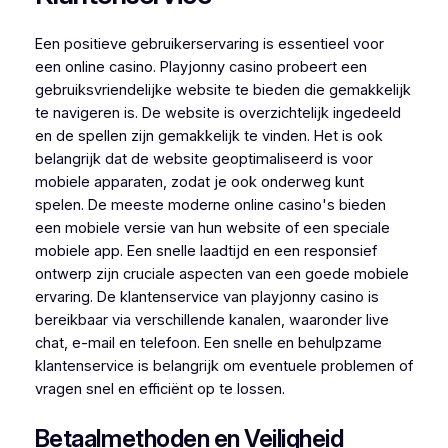
Een positieve gebruikerservaring is essentieel voor
een online casino. Playjonny casino probeert een
gebruiksvriendelijke website te bieden die gemakkelijk
te navigeren is. De website is overzichtelijk ingedeeld
en de spellen zijn gemakkelijk te vinden. Het is ook
belangrijk dat de website geoptimaliseerd is voor
mobiele apparaten, zodat je ook onderweg kunt
spelen. De meeste moderne online casino's bieden
een mobiele versie van hun website of een speciale
mobiele app. Een snelle laadtijd en een responsief
ontwerp zijn cruciale aspecten van een goede mobiele
ervaring. De klantenservice van playjonny casino is
bereikbaar via verschillende kanalen, waaronder live
chat, e-mail en telefoon. Een snelle en behulpzame
klantenservice is belangrijk om eventuele problemen of
vragen snel en efficiënt op te lossen.
Betaalmethoden en Veiligheid