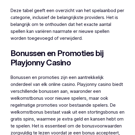
Deze tabel geeft een overzicht van het spelaanbod per
categorie, inclusief de belangrijkste providers. Het is
belangrijk om te onthouden dat het exacte aantal
spellen kan variëren naarmate er nieuwe spellen
worden toegevoegd of verwijderd.
Bonussen en Promoties bij
Playjonny Casino
Bonussen en promoties zijn een aantrekkelijk
onderdeel van elk online casino. Playjonny casino biedt
verschillende bonussen aan, waaronder een
welkomstbonus voor nieuwe spelers, maar ook
regelmatige promoties voor bestaande spelers. De
welkomstbonus bestaat vaak uit een stortingsbonus en
gratis spins, waarmee je extra geld en kansen hebt om
te spelen. Het is essentieel om de bonusvoorwaarden
zorgvuldig te lezen voordat je een bonus accepteert,