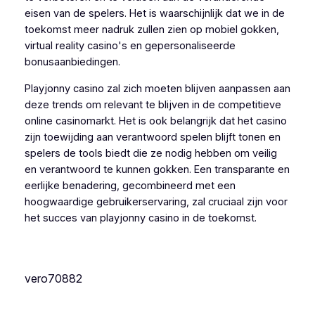
eisen van de spelers. Het is waarschijnlijk dat we in de
toekomst meer nadruk zullen zien op mobiel gokken,
virtual reality casino's en gepersonaliseerde
bonusaanbiedingen.
Playjonny casino zal zich moeten blijven aanpassen aan
deze trends om relevant te blijven in de competitieve
online casinomarkt. Het is ook belangrijk dat het casino
zijn toewijding aan verantwoord spelen blijft tonen en
spelers de tools biedt die ze nodig hebben om veilig
en verantwoord te kunnen gokken. Een transparante en
eerlijke benadering, gecombineerd met een
hoogwaardige gebruikerservaring, zal cruciaal zijn voor
het succes van playjonny casino in de toekomst.
vero70882