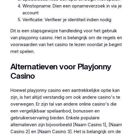
Winstopname: Dien een opnameverzoek in via je
account
Verificatie: Verifieer je identiteit indien nodig
Dit is een stapsgewijze handleiding voor het gebruik
van playjonny casino. Het is belangrijk om de regels en
voorwaarden van het casino te lezen voordat je begint
met spelen.
Alternatieven voor Playjonny
Casino
Hoewel playjonny casino een aantrekkelijke optie kan
zijn, is het altijd verstandig om ook andere casino's te
overwegen. Er zijn tal van andere online casino's die
een vergelijkbaar spelaanbod, bonussen en
gebruikerservaring bieden. Enkele populaire
alternatieven zijn bijvoorbeeld [Naam Casino 1], [Naam
Casino 2] en [Naam Casino 3]. Het is belangrijk om de