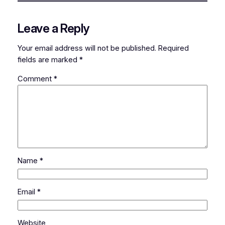
Leave a Reply
Your email address will not be published.
Required
fields are marked
*
Comment
*
Name
*
Email
*
Website