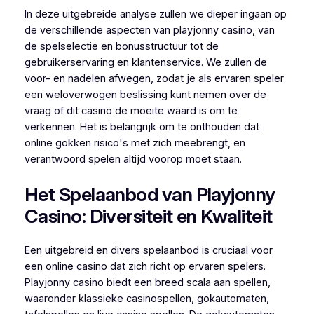
In deze uitgebreide analyse zullen we dieper ingaan op
de verschillende aspecten van playjonny casino, van
de spelselectie en bonusstructuur tot de
gebruikerservaring en klantenservice. We zullen de
voor- en nadelen afwegen, zodat je als ervaren speler
een weloverwogen beslissing kunt nemen over de
vraag of dit casino de moeite waard is om te
verkennen. Het is belangrijk om te onthouden dat
online gokken risico's met zich meebrengt, en
verantwoord spelen altijd voorop moet staan.
Het Spelaanbod van Playjonny
Casino: Diversiteit en Kwaliteit
Een uitgebreid en divers spelaanbod is cruciaal voor
een online casino dat zich richt op ervaren spelers.
Playjonny casino biedt een breed scala aan spellen,
waaronder klassieke casinospellen, gokautomaten,