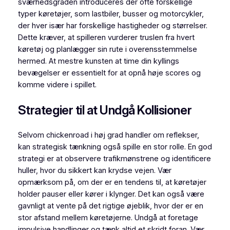
sværhedsgraden introduceres der ofte forskellige
typer køretøjer, som lastbiler, busser og motorcykler,
der hver især har forskellige hastigheder og størrelser.
Dette kræver, at spilleren vurderer truslen fra hvert
køretøj og planlægger sin rute i overensstemmelse
hermed. At mestre kunsten at time din kyllings
bevægelser er essentielt for at opnå høje scores og
komme videre i spillet.
Strategier til at Undgå Kollisioner
Selvom chickenroad i høj grad handler om reflekser,
kan strategisk tænkning også spille en stor rolle. En god
strategi er at observere trafikmønstrene og identificere
huller, hvor du sikkert kan krydse vejen. Vær
opmærksom på, om der er en tendens til, at køretøjer
holder pauser eller kører i klynger. Det kan også være
gavnligt at vente på det rigtige øjeblik, hvor der er en
stor afstand mellem køretøjerne. Undgå at foretage
impulsive handlinger og tænk altid et skridt foran. Vær