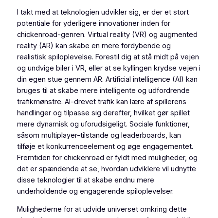
I takt med at teknologien udvikler sig, er der et stort
potentiale for yderligere innovationer inden for
chickenroad-genren. Virtual reality (VR) og augmented
reality (AR) kan skabe en mere fordybende og
realistisk spiloplevelse. Forestil dig at stå midt på vejen
og undvige biler i VR, eller at se kyllingen krydse vejen i
din egen stue gennem AR. Artificial intelligence (AI) kan
bruges til at skabe mere intelligente og udfordrende
trafikmønstre. AI-drevet trafik kan lære af spillerens
handlinger og tilpasse sig derefter, hvilket gør spillet
mere dynamisk og uforudsigeligt. Sociale funktioner,
såsom multiplayer-tilstande og leaderboards, kan
tilføje et konkurrenceelement og øge engagementet.
Fremtiden for chickenroad er fyldt med muligheder, og
det er spændende at se, hvordan udviklere vil udnytte
disse teknologier til at skabe endnu mere
underholdende og engagerende spiloplevelser.
Mulighederne for at udvide universet omkring dette