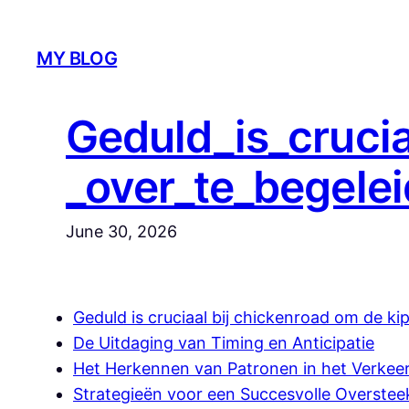
Skip
to
MY BLOG
content
Geduld_is_crucia
_over_te_begele
June 30, 2026
Geduld is cruciaal bij chickenroad om de ki
De Uitdaging van Timing en Anticipatie
Het Herkennen van Patronen in het Verkee
Strategieën voor een Succesvolle Overstee