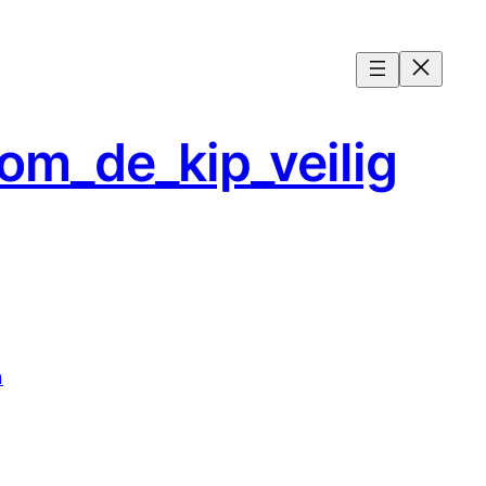
om_de_kip_veilig
n