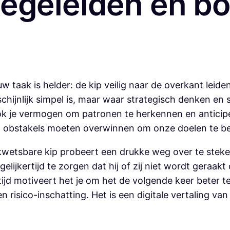
 begeleiden en b
uw taak is helder: de kip veilig naar de overkant leide
schijnlijk simpel is, maar waar strategisch denken en 
ook je vermogen om patronen te herkennen en anticip
nd obstakels moeten overwinnen om onze doelen te be
 kwetsbare kip probeert een drukke weg over te steken.
elijkertijd te zorgen dat hij of zij niet wordt geraak
rtijd motiveert het je om het de volgende keer beter 
 en risico-inschatting. Het is een digitale vertaling va