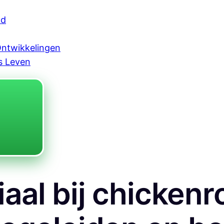
ad
Ontwikkelingen
s Leven
iaal bij chicken