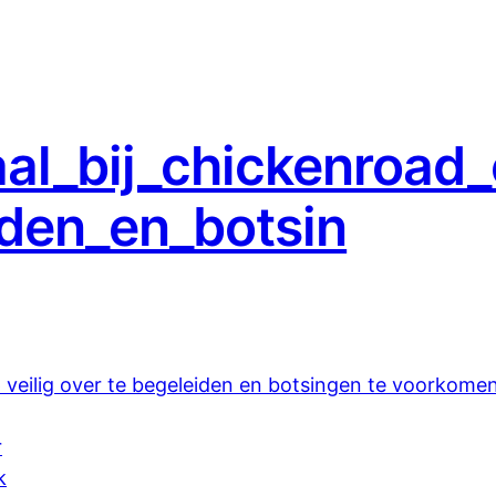
al_bij_chickenroad_
iden_en_botsin
p veilig over te begeleiden en botsingen te voorkome
r
k