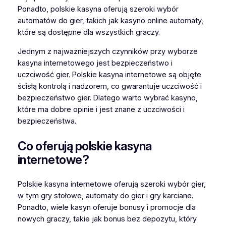
Ponadto, polskie kasyna oferują szeroki wybór
automatów do gier, takich jak kasyno online automaty,
które są dostępne dla wszystkich graczy.
Jednym z najważniejszych czynników przy wyborze
kasyna internetowego jest bezpieczeństwo i
uczciwość gier. Polskie kasyna internetowe są objęte
ścisłą kontrolą i nadzorem, co gwarantuje uczciwość i
bezpieczeństwo gier. Dlatego warto wybrać kasyno,
które ma dobre opinie i jest znane z uczciwości i
bezpieczeństwa.
Co oferują polskie kasyna
internetowe?
Polskie kasyna internetowe oferują szeroki wybór gier,
w tym gry stołowe, automaty do gier i gry karciane.
Ponadto, wiele kasyn oferuje bonusy i promocje dla
nowych graczy, takie jak bonus bez depozytu, który