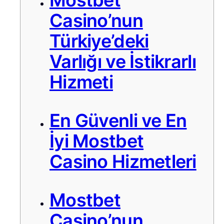
Casino’nun
Türkiye’deki
Varlığı ve İstikrarlı
Hizmeti
En Güvenli ve En
İyi Mostbet
Casino Hizmetleri
Mostbet
Casino’nun