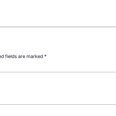
ed fields are marked
*