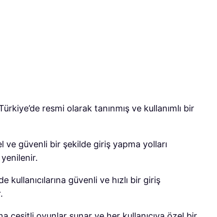
Türkiye’de resmi olarak tanınmış ve kullanımlı bir
l ve güvenli bir şekilde giriş yapma yolları
yenilenir.
 kullanıcılarına güvenli ve hızlı bir giriş
.
a çeşitli oyunlar sunar ve her kullanıcıya özel bir