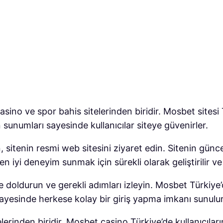
asino ve spor bahis sitelerinden biridir. Mosbet sitesi 
 sunumları sayesinde kullanıcılar siteye güvenirler.
, sitenin resmi web sitesini ziyaret edin. Sitenin günce
 iyi deneyim sunmak için sürekli olarak geliştirilir ve 
de doldurun ve gerekli adımları izleyin. Mosbet Türkiye’de
sayesinde herkese kolay bir giriş yapma imkanı sunulur
rinden biridir. Mosbet casino Türkiye’de kullanıcıların