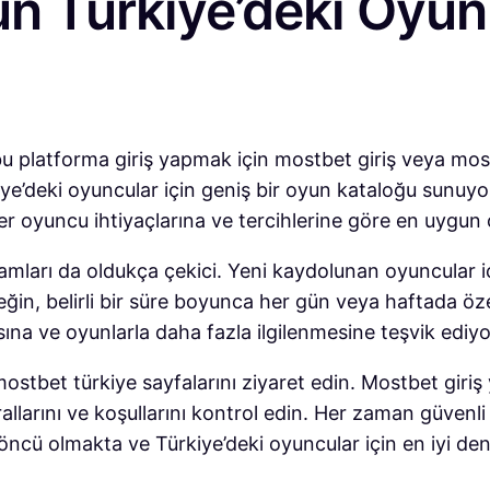
n Türkiye’deki Oyun
 platforma giriş yapmak için mostbet giriş veya mostbe
e’deki oyuncular için geniş bir oyun kataloğu sunuyor.
er oyuncu ihtiyaçlarına ve tercihlerine göre en uygun o
arı da oldukça çekici. Yeni kaydolunan oyuncular için
eğin, belirli bir süre boyunca her gün veya haftada ö
na ve oyunlarla daha fazla ilgilenmesine teşvik ediyo
bet türkiye sayfalarını ziyaret edin. Mostbet giriş ya
allarını ve koşullarını kontrol edin. Her zaman güven
ncü olmakta ve Türkiye’deki oyuncular için en iyi d