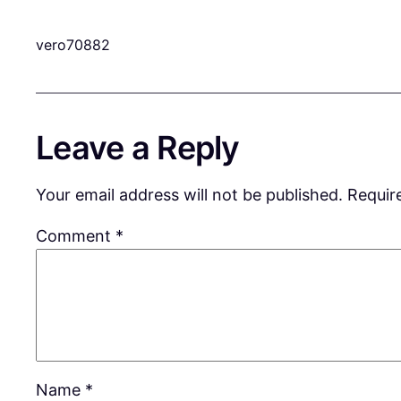
vero70882
Leave a Reply
Your email address will not be published.
Requir
Comment
*
Name
*