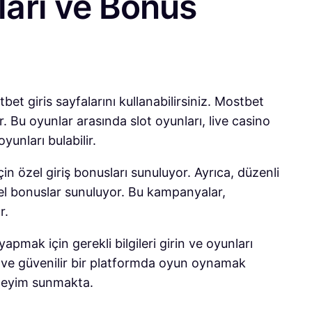
ları ve Bonus
t giris sayfalarını kullanabilirsiniz. Mostbet
 Bu oyunlar arasında slot oyunları, live casino
yunları bulabilir.
 özel giriş bonusları sunuluyor. Ayrıca, düzenli
zel bonuslar sunuluyor. Bu kampanyalar,
r.
pmak için gerekli bilgileri girin ve oyunları
li ve güvenilir bir platformda oyun oynamak
eneyim sunmakta.