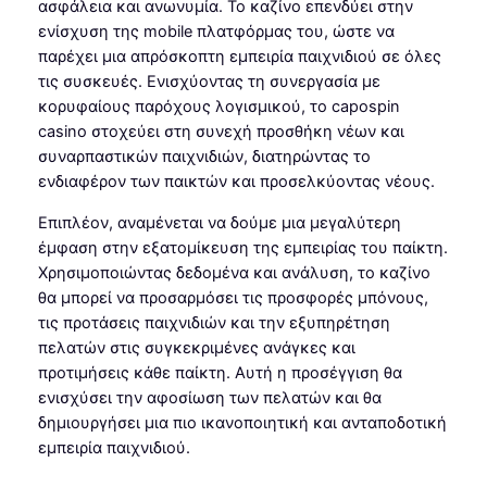
ασφάλεια και ανωνυμία. Το καζίνο επενδύει στην
ενίσχυση της mobile πλατφόρμας του, ώστε να
παρέχει μια απρόσκοπτη εμπειρία παιχνιδιού σε όλες
τις συσκευές. Ενισχύοντας τη συνεργασία με
κορυφαίους παρόχους λογισμικού, το capospin
casino στοχεύει στη συνεχή προσθήκη νέων και
συναρπαστικών παιχνιδιών, διατηρώντας το
ενδιαφέρον των παικτών και προσελκύοντας νέους.
Επιπλέον, αναμένεται να δούμε μια μεγαλύτερη
έμφαση στην εξατομίκευση της εμπειρίας του παίκτη.
Χρησιμοποιώντας δεδομένα και ανάλυση, το καζίνο
θα μπορεί να προσαρμόσει τις προσφορές μπόνους,
τις προτάσεις παιχνιδιών και την εξυπηρέτηση
πελατών στις συγκεκριμένες ανάγκες και
προτιμήσεις κάθε παίκτη. Αυτή η προσέγγιση θα
ενισχύσει την αφοσίωση των πελατών και θα
δημιουργήσει μια πιο ικανοποιητική και ανταποδοτική
εμπειρία παιχνιδιού.