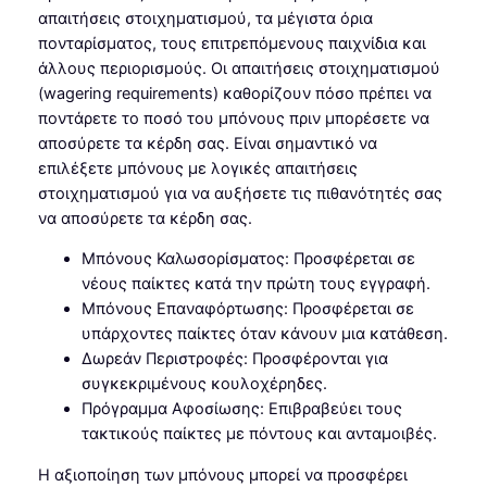
απαιτήσεις στοιχηματισμού, τα μέγιστα όρια
πονταρίσματος, τους επιτρεπόμενους παιχνίδια και
άλλους περιορισμούς. Οι απαιτήσεις στοιχηματισμού
(wagering requirements) καθορίζουν πόσο πρέπει να
ποντάρετε το ποσό του μπόνους πριν μπορέσετε να
αποσύρετε τα κέρδη σας. Είναι σημαντικό να
επιλέξετε μπόνους με λογικές απαιτήσεις
στοιχηματισμού για να αυξήσετε τις πιθανότητές σας
να αποσύρετε τα κέρδη σας.
Μπόνους Καλωσορίσματος: Προσφέρεται σε
νέους παίκτες κατά την πρώτη τους εγγραφή.
Μπόνους Επαναφόρτωσης: Προσφέρεται σε
υπάρχοντες παίκτες όταν κάνουν μια κατάθεση.
Δωρεάν Περιστροφές: Προσφέρονται για
συγκεκριμένους κουλοχέρηδες.
Πρόγραμμα Αφοσίωσης: Επιβραβεύει τους
τακτικούς παίκτες με πόντους και ανταμοιβές.
Η αξιοποίηση των μπόνους μπορεί να προσφέρει