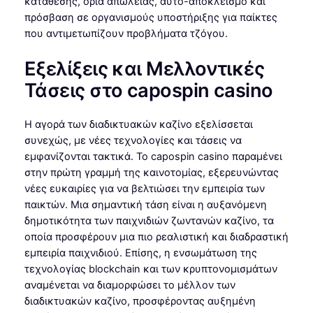
κατάθεσης, όρια απώλειας, αυτο-αποκλεισμό και
πρόσβαση σε οργανισμούς υποστήριξης για παίκτες
που αντιμετωπίζουν προβλήματα τζόγου.
Εξελίξεις και Μελλοντικές
Τάσεις στο capospin casino
Η αγορά των διαδικτυακών καζίνο εξελίσσεται
συνεχώς, με νέες τεχνολογίες και τάσεις να
εμφανίζονται τακτικά. Το capospin casino παραμένει
στην πρώτη γραμμή της καινοτομίας, εξερευνώντας
νέες ευκαιρίες για να βελτιώσει την εμπειρία των
παικτών. Μια σημαντική τάση είναι η αυξανόμενη
δημοτικότητα των παιχνιδιών ζωντανών καζίνο, τα
οποία προσφέρουν μια πιο ρεαλιστική και διαδραστική
εμπειρία παιχνιδιού. Επίσης, η ενσωμάτωση της
τεχνολογίας blockchain και των κρυπτονομισμάτων
αναμένεται να διαμορφώσει το μέλλον των
διαδικτυακών καζίνο, προσφέροντας αυξημένη