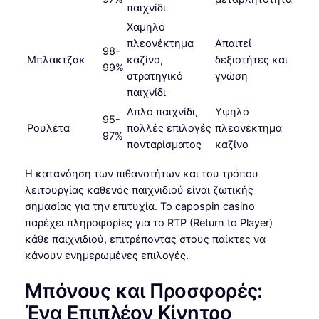
παιχνίδι
Χαμηλό
πλεονέκτημα
Απαιτεί
98-
Μπλακτζακ
καζίνο,
δεξιοτήτες και
99%
στρατηγικό
γνώση
παιχνίδι
Απλό παιχνίδι,
Υψηλό
95-
Ρουλέτα
πολλές επιλογές
πλεονέκτημα
97%
πονταρίσματος
καζίνο
Η κατανόηση των πιθανοτήτων και του τρόπου
λειτουργίας καθενός παιχνιδιού είναι ζωτικής
σημασίας για την επιτυχία. Το capospin casino
παρέχει πληροφορίες για το RTP (Return to Player)
κάθε παιχνιδιού, επιτρέποντας στους παίκτες να
κάνουν ενημερωμένες επιλογές.
Μπόνους και Προσφορές:
Ένα Επιπλέον Κίνητρο