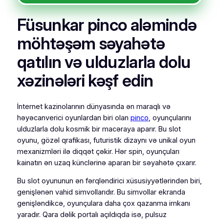
Füsunkar pinco aləmində
möhtəşəm səyahətə
qatılın və ulduzlarla dolu
xəzinələri kəşf edin
İnternet kazinolarının dünyasında ən maraqlı və
həyəcanverici oyunlardan biri olan
pinco
, oyunçularını
ulduzlarla dolu kosmik bir macəraya aparır. Bu slot
oyunu, gözəl qrafikası, futuristik dizaynı və unikal oyun
mexanizmləri ilə diqqət çəkir. Hər spin, oyunçuları
kainatın ən uzaq künclərinə aparan bir səyahətə çıxarır.
Bu slot oyununun ən fərqləndirici xüsusiyyətlərindən biri,
genişlənən vahid simvollarıdır. Bu simvollar ekranda
genişləndikcə, oyunçulara daha çox qazanma imkanı
yaradır. Qara dəlik portalı açıldıqda isə, pulsuz