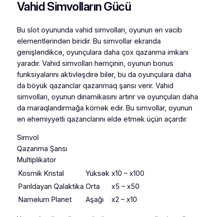
Vahid Simvolların Gücü
Bu slot oyununda vahid simvolları, oyunun ən vacib
elementlərindən biridir. Bu simvollar ekranda
genişləndikcə, oyunçulara daha çox qazanma imkanı
yaradır. Vahid simvolları həmçinin, oyunun bonus
funksiyalarını aktivləşdirə bilər, bu da oyunçulara daha
da böyük qazanclar qazanmaq şansı verir. Vahid
simvolları, oyunun dinamikasını artırır və oyunçuları daha
da maraqlandırmağa kömək edir. Bu simvollar, oyunun
ən əhəmiyyətli qazanclarını əldə etmək üçün açardır.
Simvol
Qazanma Şansı
Multiplikator
Kosmik Kristal
Yüksək
x10 – x100
Parıldayan Qalaktika
Orta
x5 – x50
Naməlum Planet
Aşağı
x2 – x10