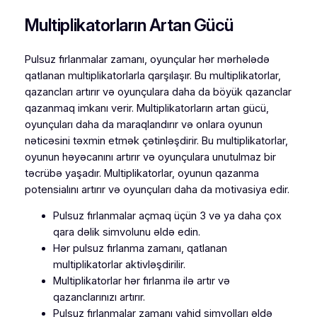
Multiplikatorların Artan Gücü
Pulsuz fırlanmalar zamanı, oyunçular hər mərhələdə
qatlanan multiplikatorlarla qarşılaşır. Bu multiplikatorlar,
qazancları artırır və oyunçulara daha da böyük qazanclar
qazanmaq imkanı verir. Multiplikatorların artan gücü,
oyunçuları daha da maraqlandırır və onlara oyunun
nəticəsini təxmin etmək çətinləşdirir. Bu multiplikatorlar,
oyunun həyəcanını artırır və oyunçulara unutulmaz bir
təcrübə yaşadır. Multiplikatorlar, oyunun qazanma
potensialını artırır və oyunçuları daha da motivasiya edir.
Pulsuz fırlanmalar açmaq üçün 3 və ya daha çox
qara dəlik simvolunu əldə edin.
Hər pulsuz fırlanma zamanı, qatlanan
multiplikatorlar aktivləşdirilir.
Multiplikatorlar hər fırlanma ilə artır və
qazanclarınızı artırır.
Pulsuz fırlanmalar zamanı vahid simvolları əldə