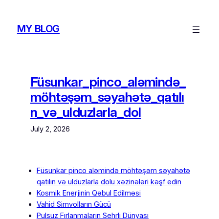
Skip
to
MY BLOG
content
Füsunkar_pinco_aləmində_
möhtəşəm_səyahətə_qatılı
n_və_ulduzlarla_dol
July 2, 2026
Füsunkar pinco aləmində möhtəşəm səyahətə
qatılın və ulduzlarla dolu xəzinələri kəşf edin
Kosmik Enerjinin Qəbul Edilməsi
Vahid Simvolların Gücü
Pulsuz Fırlanmaların Sehrli Dünyası