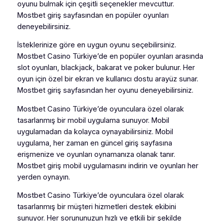
oyunu bulmak için çeşitli seçenekler mevcuttur.
Mostbet giriş sayfasından en popüler oyunları
deneyebilirsiniz.
İsteklerinize göre en uygun oyunu seçebilirsiniz.
Mostbet Casino Türkiye’de en popüler oyunları arasında
slot oyunları, blackjack, bakarat ve poker bulunur. Her
oyun için özel bir ekran ve kullanıcı dostu arayüz sunar.
Mostbet giriş sayfasından her oyunu deneyebilirsiniz.
Mostbet Casino Türkiye’de oyunculara özel olarak
tasarlanmış bir mobil uygulama sunuyor. Mobil
uygulamadan da kolayca oynayabilirsiniz. Mobil
uygulama, her zaman en güncel giriş sayfasına
erişmenize ve oyunları oynamanıza olanak tanır.
Mostbet giriş mobil uygulamasını indirin ve oyunları her
yerden oynayın.
Mostbet Casino Türkiye’de oyunculara özel olarak
tasarlanmış bir müşteri hizmetleri destek ekibini
sunuyor. Her sorununuzun hızlı ve etkili bir şekilde