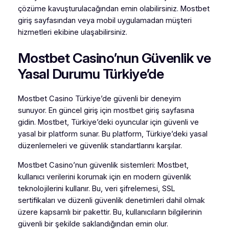
çözüme kavuşturulacağından emin olabilirsiniz. Mostbet
giriş sayfasından veya mobil uygulamadan müşteri
hizmetleri ekibine ulaşabilirsiniz.
Mostbet Casino’nun Güvenlik ve
Yasal Durumu Türkiye’de
Mostbet Casino Türkiye’de güvenli bir deneyim
sunuyor. En güncel giriş için mostbet giriş sayfasına
gidin. Mostbet, Türkiye’deki oyuncular için güvenli ve
yasal bir platform sunar. Bu platform, Türkiye’deki yasal
düzenlemeleri ve güvenlik standartlarını karşılar.
Mostbet Casino’nun güvenlik sistemleri: Mostbet,
kullanıcı verilerini korumak için en modern güvenlik
teknolojilerini kullanır. Bu, veri şifrelemesi, SSL
sertifikaları ve düzenli güvenlik denetimleri dahil olmak
üzere kapsamlı bir pakettir. Bu, kullanıcıların bilgilerinin
güvenli bir şekilde saklandığından emin olur.