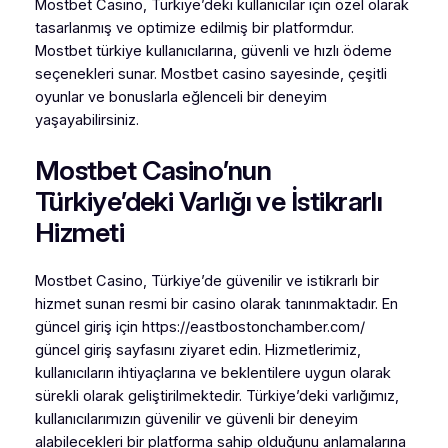
Mostbet Casino, Türkiye’deki kullanıcılar için özel olarak
tasarlanmış ve optimize edilmiş bir platformdur.
Mostbet türkiye kullanıcılarına, güvenli ve hızlı ödeme
seçenekleri sunar. Mostbet casino sayesinde, çeşitli
oyunlar ve bonuslarla eğlenceli bir deneyim
yaşayabilirsiniz.
Mostbet Casino’nun
Türkiye’deki Varlığı ve İstikrarlı
Hizmeti
Mostbet Casino, Türkiye’de güvenilir ve istikrarlı bir
hizmet sunan resmi bir casino olarak tanınmaktadır. En
güncel giriş için https://eastbostonchamber.com/
güncel giriş sayfasını ziyaret edin. Hizmetlerimiz,
kullanıcıların ihtiyaçlarına ve beklentilere uygun olarak
sürekli olarak geliştirilmektedir. Türkiye’deki varlığımız,
kullanıcılarımızın güvenilir ve güvenli bir deneyim
alabilecekleri bir platforma sahip olduğunu anlamalarına