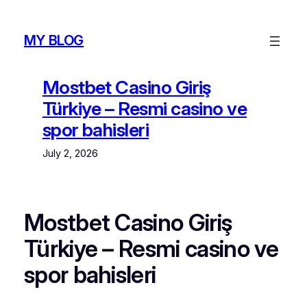
Skip
to
MY BLOG
content
Mostbet Casino Giriş
Türkiye – Resmi casino ve
spor bahisleri
July 2, 2026
Mostbet Casino Giriş
Türkiye – Resmi casino ve
spor bahisleri