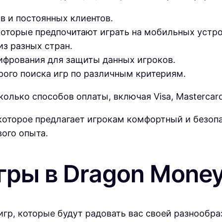
в и постоянных клиентов.
 которые предпочитают играть на мобильных устро
из разных стран.
ифрования для защиты данных игроков.
ого поиска игр по различным критериям.
ько способов оплаты, включая Visa, Mastercard, Ma
 которое предлагает игрокам комфортный и безоп
вого опыта.
гры в Dragon Mone
гр, которые будут радовать вас своей разнообра