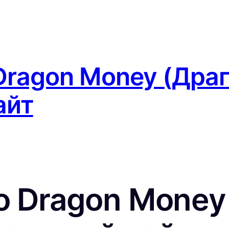
Dragon Money (Драг
айт
о Dragon Money