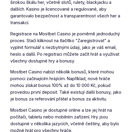
širokou škálu her, včetně slotů, rulety, blackjacku a
dalších. Kasino je licencované a regulované, aby
garantovalo bezpečnost a transparentnost všech her a
transakcí.
Registrace na Mostbet Casino je poměrně jednoduchý
proces. Stačí kliknout na tlačítko “Zaregistrovat” a
vyplnit formulář s nezbytnými údaji, jako je váš email,
heslo a další. Po registraci můžete začít hrát a využívat
všechny dostupné hry a bonusy.
Mostbet Casino nabízí několik bonusů, které mohou
pomoci začínajícím hrájícím. Například, nové hráče
mohou získat bonus 100% až do 10 000 Kč, pokud
provedou první deposit. Také existují další bonusy, jako
je bonus za referování přátel a bonus za aktivitu.
Mostbet Casino je dostupné online a lze jej hrát na
počítači, tabletu nebo mobilním zařízení. Hry jsou
dostupné v několika jazycích, včetně češtiny, aby bylo
možné hrát pro všechny hráče.