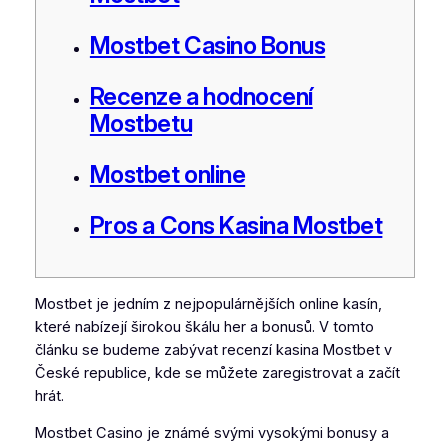
Mostbet Casino Bonus
Recenze a hodnocení
Mostbetu
Mostbet online
Pros a Cons Kasina Mostbet
Mostbet je jedním z nejpopulárnějších online kasín,
které nabízejí širokou škálu her a bonusů. V tomto
článku se budeme zabývat recenzí kasina Mostbet v
České republice, kde se můžete zaregistrovat a začít
hrát.
Mostbet Casino je známé svými vysokými bonusy a