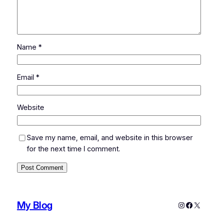
Name
*
Email
*
Website
Save my name, email, and website in this browser
for the next time I comment.
My Blog
Instagram
Faceboo
X