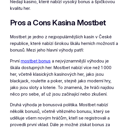
hledají kasino, které nabízí vysoký bonus a špičkovou
kvalitu her.
Pros a Cons Kasina Mostbet
Mostbet je jedno z nejpopulárnějších kasín v České
republice, které nabízí širokou škálu herních možností a
bonusů. Mezi jeho hlavní výhody patří:
První
mostbet bonus
a nejvýznamnější výhodou je
škála dostupných her. Mostbet nabízí více než 1 000
her, včetně klasických kasínových her, jako jsou
blackjack, roulette a poker, stejně jako moderní hry,
jako jsou sloty a loterie. To znamená, že hráči najdou
něco pro sebe, ať už jsou začínající nebo zkušení.
Druhá výhoda je bonusová politika. Mostbet nabízí
několik bonusů, včetně vítězného bonusu, který se
uděluje všem novým hráčům, kteří se registrovali a
provedli první vklad. Dále je možné získat bonus za