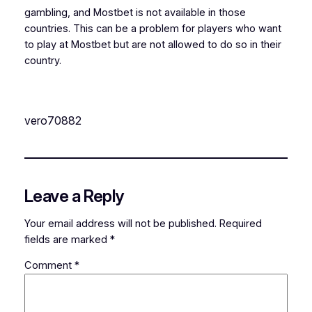
gambling, and Mostbet is not available in those
countries. This can be a problem for players who want
to play at Mostbet but are not allowed to do so in their
country.
vero70882
Leave a Reply
Your email address will not be published.
Required
fields are marked
*
Comment
*