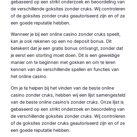
gebaseerd op een strikt onderzoek en beoordeling van
de verschillende goksites zonder cruks. Wij controleren
of de goksites zonder cruks geautoriseerd zijn en of ze
een goede reputatie hebben.
Wanneer je bij een online casino zonder cruks speelt,
kan je ook rekenen op een no deposit bonus. Dit
betekent dat je een gratis bonus ontvangt, zonder dat
je eerst een storting moet doen. Dit is een geweldige
manier om te beginnen met gokken en om te leren
kennen van de verschillende spellen en functies van
het online casino.
Om je te helpen bij het vinden van de beste online
casino zonder cruks, hebben wij een lijst samengesteld
van de beste online casino’s zonder cruks. Onze lijst is
gebaseerd op een strikt onderzoek en beoordeling van
de verschillende goksites zonder cruks. Wij controleren
of de goksites zonder cruks geautoriseerd zijn en of ze
een goede reputatie hebben.