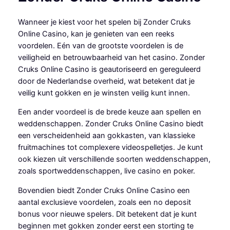
Wanneer je kiest voor het spelen bij Zonder Cruks
Online Casino, kan je genieten van een reeks
voordelen. Eén van de grootste voordelen is de
veiligheid en betrouwbaarheid van het casino. Zonder
Cruks Online Casino is geautoriseerd en gereguleerd
door de Nederlandse overheid, wat betekent dat je
veilig kunt gokken en je winsten veilig kunt innen.
Een ander voordeel is de brede keuze aan spellen en
weddenschappen. Zonder Cruks Online Casino biedt
een verscheidenheid aan gokkasten, van klassieke
fruitmachines tot complexere videospelletjes. Je kunt
ook kiezen uit verschillende soorten weddenschappen,
zoals sportweddenschappen, live casino en poker.
Bovendien biedt Zonder Cruks Online Casino een
aantal exclusieve voordelen, zoals een no deposit
bonus voor nieuwe spelers. Dit betekent dat je kunt
beginnen met gokken zonder eerst een storting te