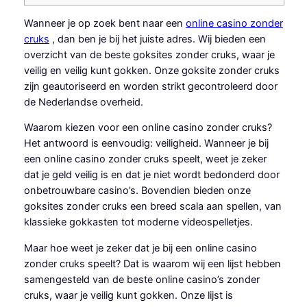
Wanneer je op zoek bent naar een
online casino zonder
cruks
, dan ben je bij het juiste adres. Wij bieden een
overzicht van de beste goksites zonder cruks, waar je
veilig en veilig kunt gokken. Onze goksite zonder cruks
zijn geautoriseerd en worden strikt gecontroleerd door
de Nederlandse overheid.
Waarom kiezen voor een online casino zonder cruks?
Het antwoord is eenvoudig: veiligheid. Wanneer je bij
een online casino zonder cruks speelt, weet je zeker
dat je geld veilig is en dat je niet wordt bedonderd door
onbetrouwbare casino’s. Bovendien bieden onze
goksites zonder cruks een breed scala aan spellen, van
klassieke gokkasten tot moderne videospelletjes.
Maar hoe weet je zeker dat je bij een online casino
zonder cruks speelt? Dat is waarom wij een lijst hebben
samengesteld van de beste online casino’s zonder
cruks, waar je veilig kunt gokken. Onze lijst is