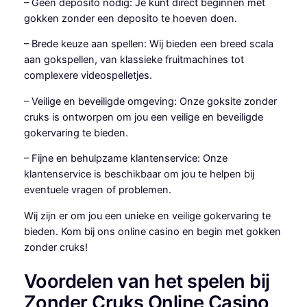
– Geen deposito nodig: Je kunt direct beginnen met
gokken zonder een deposito te hoeven doen.
– Brede keuze aan spellen: Wij bieden een breed scala
aan gokspellen, van klassieke fruitmachines tot
complexere videospelletjes.
– Veilige en beveiligde omgeving: Onze goksite zonder
cruks is ontworpen om jou een veilige en beveiligde
gokervaring te bieden.
– Fijne en behulpzame klantenservice: Onze
klantenservice is beschikbaar om jou te helpen bij
eventuele vragen of problemen.
Wij zijn er om jou een unieke en veilige gokervaring te
bieden. Kom bij ons online casino en begin met gokken
zonder cruks!
Voordelen van het spelen bij
Zonder Cruks Online Casino