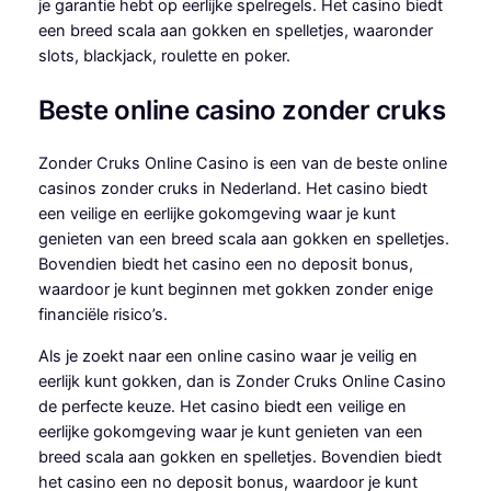
je garantie hebt op eerlijke spelregels. Het casino biedt
een breed scala aan gokken en spelletjes, waaronder
slots, blackjack, roulette en poker.
Beste online casino zonder cruks
Zonder Cruks Online Casino is een van de beste online
casinos zonder cruks in Nederland. Het casino biedt
een veilige en eerlijke gokomgeving waar je kunt
genieten van een breed scala aan gokken en spelletjes.
Bovendien biedt het casino een no deposit bonus,
waardoor je kunt beginnen met gokken zonder enige
financiële risico’s.
Als je zoekt naar een online casino waar je veilig en
eerlijk kunt gokken, dan is Zonder Cruks Online Casino
de perfecte keuze. Het casino biedt een veilige en
eerlijke gokomgeving waar je kunt genieten van een
breed scala aan gokken en spelletjes. Bovendien biedt
het casino een no deposit bonus, waardoor je kunt