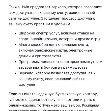
Также, 1win предлагает зеркало, которое позволяет
вам доступаться к вашему счету, если основной
сайт не доступен. Это делает процесс доступа к
вашему счету простым и удобным.
Широкий спектр услуг, включая ставки на
спорт, онлайн-казино, лотереи и другие игры
Много способов для пополнения счета,
включая банковские карты, электронные
деньги и криптовалюты
Программы лояльности, которые помогут вам
зарабатывать бонусы и преимущества
Зеркало, которое позволяет доступаться к
вашему счету, если основной сайт не
доступен
Если вы ищете надежную букмекерскую контору,
где можно сделать ставку на спорт или играть в
онлайн-казино, то 1win – это ваш выбор. Компания
предлагает широкий спектр услуг и несколько