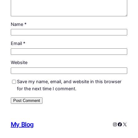
Name
*
Email
*
Website
Save my name, email, and website in this browser
for the next time I comment.
My Blog
Instagram
Faceboo
X