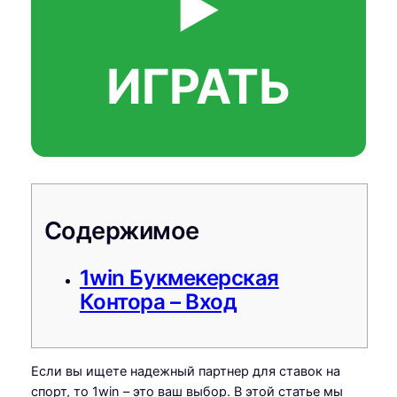
▶️
ИГРАТЬ
Содержимое
1win Букмекерская
Контора – Вход
Если вы ищете надежный партнер для ставок на
спорт, то 1win – это ваш выбор. В этой статье мы