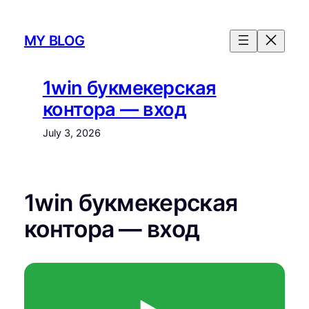
Skip
to
MY BLOG
content
1win букмекерская
контора — вход
July 3, 2026
1win букмекерская
контора — вход