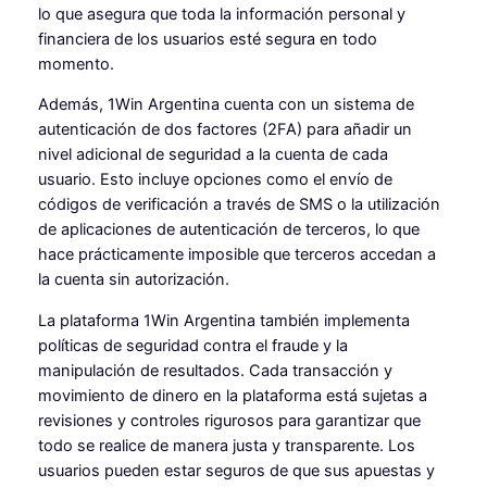
lo que asegura que toda la información personal y
financiera de los usuarios esté segura en todo
momento.
Además, 1Win Argentina cuenta con un sistema de
autenticación de dos factores (2FA) para añadir un
nivel adicional de seguridad a la cuenta de cada
usuario. Esto incluye opciones como el envío de
códigos de verificación a través de SMS o la utilización
de aplicaciones de autenticación de terceros, lo que
hace prácticamente imposible que terceros accedan a
la cuenta sin autorización.
La plataforma 1Win Argentina también implementa
políticas de seguridad contra el fraude y la
manipulación de resultados. Cada transacción y
movimiento de dinero en la plataforma está sujetas a
revisiones y controles rigurosos para garantizar que
todo se realice de manera justa y transparente. Los
usuarios pueden estar seguros de que sus apuestas y