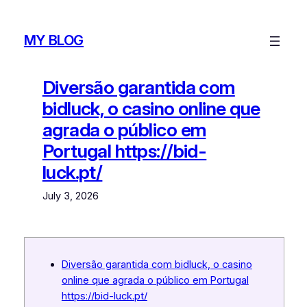
Skip
to
MY BLOG
content
Diversão garantida com
bidluck, o casino online que
agrada o público em
Portugal https://bid-
luck.pt/
July 3, 2026
Diversão garantida com bidluck, o casino
online que agrada o público em Portugal
https://bid-luck.pt/