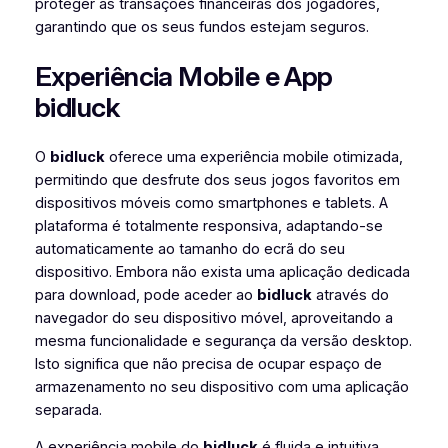
proteger as transações financeiras dos jogadores,
garantindo que os seus fundos estejam seguros.
Experiência Mobile e App
bidluck
O
bidluck
oferece uma experiência mobile otimizada,
permitindo que desfrute dos seus jogos favoritos em
dispositivos móveis como smartphones e tablets. A
plataforma é totalmente responsiva, adaptando-se
automaticamente ao tamanho do ecrã do seu
dispositivo. Embora não exista uma aplicação dedicada
para download, pode aceder ao
bidluck
através do
navegador do seu dispositivo móvel, aproveitando a
mesma funcionalidade e segurança da versão desktop.
Isto significa que não precisa de ocupar espaço de
armazenamento no seu dispositivo com uma aplicação
separada.
A experiência mobile do
bidluck
é fluida e intuitiva,