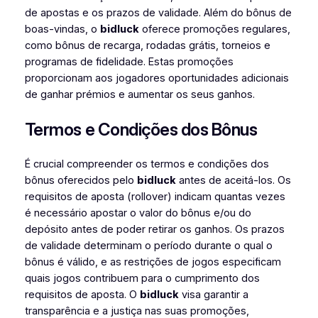
de apostas e os prazos de validade. Além do bônus de
boas-vindas, o
bidluck
oferece promoções regulares,
como bônus de recarga, rodadas grátis, torneios e
programas de fidelidade. Estas promoções
proporcionam aos jogadores oportunidades adicionais
de ganhar prémios e aumentar os seus ganhos.
Termos e Condições dos Bônus
É crucial compreender os termos e condições dos
bônus oferecidos pelo
bidluck
antes de aceitá-los. Os
requisitos de aposta (rollover) indicam quantas vezes
é necessário apostar o valor do bônus e/ou do
depósito antes de poder retirar os ganhos. Os prazos
de validade determinam o período durante o qual o
bônus é válido, e as restrições de jogos especificam
quais jogos contribuem para o cumprimento dos
requisitos de aposta. O
bidluck
visa garantir a
transparência e a justiça nas suas promoções,