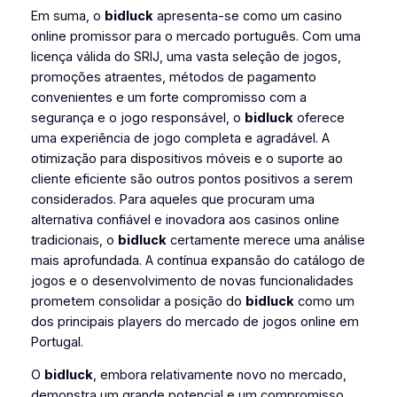
Em suma, o
bidluck
apresenta-se como um casino
online promissor para o mercado português. Com uma
licença válida do SRIJ, uma vasta seleção de jogos,
promoções atraentes, métodos de pagamento
convenientes e um forte compromisso com a
segurança e o jogo responsável, o
bidluck
oferece
uma experiência de jogo completa e agradável. A
otimização para dispositivos móveis e o suporte ao
cliente eficiente são outros pontos positivos a serem
considerados. Para aqueles que procuram uma
alternativa confiável e inovadora aos casinos online
tradicionais, o
bidluck
certamente merece uma análise
mais aprofundada. A contínua expansão do catálogo de
jogos e o desenvolvimento de novas funcionalidades
prometem consolidar a posição do
bidluck
como um
dos principais players do mercado de jogos online em
Portugal.
O
bidluck
, embora relativamente novo no mercado,
demonstra um grande potencial e um compromisso