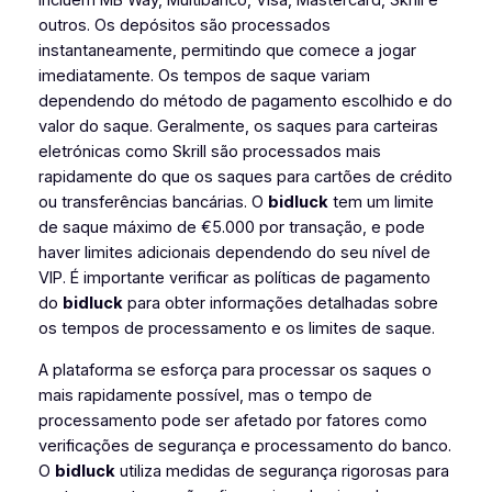
incluem MB Way, Multibanco, Visa, Mastercard, Skrill e
outros. Os depósitos são processados
instantaneamente, permitindo que comece a jogar
imediatamente. Os tempos de saque variam
dependendo do método de pagamento escolhido e do
valor do saque. Geralmente, os saques para carteiras
eletrónicas como Skrill são processados mais
rapidamente do que os saques para cartões de crédito
ou transferências bancárias. O
bidluck
tem um limite
de saque máximo de €5.000 por transação, e pode
haver limites adicionais dependendo do seu nível de
VIP. É importante verificar as políticas de pagamento
do
bidluck
para obter informações detalhadas sobre
os tempos de processamento e os limites de saque.
A plataforma se esforça para processar os saques o
mais rapidamente possível, mas o tempo de
processamento pode ser afetado por fatores como
verificações de segurança e processamento do banco.
O
bidluck
utiliza medidas de segurança rigorosas para