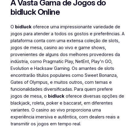
A Vasta Gama de Jogos do
bidluck Online
O
bidluck
oferece uma impressionante variedade de
jogos para atender a todos os gostos e preferências. A
plataforma conta com uma extensa coleção de slots,
jogos de mesa, casino ao vivo e game shows,
provenientes de alguns dos melhores provedores da
indústria, como Pragmatic Play, NetEnt, Play'n GO,
Evolution e Hacksaw Gaming. Os amantes de slots
encontrarão títulos populares como Sweet Bonanza,
Gates of Olympus, e muitos outros, com temas e
funcionalidades diversificadas. Para quem prefere
jogos de mesa, o
bidluck
oferece diversas opções de
blackjack, roleta, poker e baccarat, em diferentes
variantes. O casino ao vivo proporciona uma
experiência imersiva e autêntica, com dealers reais a
transmitir os jogos em tempo real.