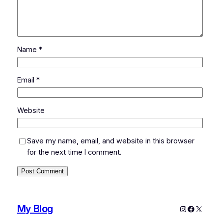
Name
*
Email
*
Website
Save my name, email, and website in this browser
for the next time I comment.
My Blog
Instagram
Faceboo
X