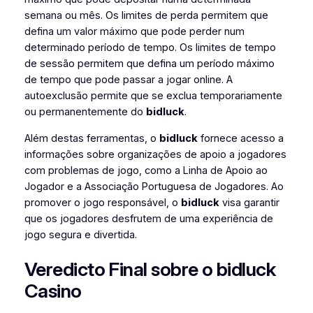
semana ou mês. Os limites de perda permitem que
defina um valor máximo que pode perder num
determinado período de tempo. Os limites de tempo
de sessão permitem que defina um período máximo
de tempo que pode passar a jogar online. A
autoexclusão permite que se exclua temporariamente
ou permanentemente do
bidluck
.
Além destas ferramentas, o
bidluck
fornece acesso a
informações sobre organizações de apoio a jogadores
com problemas de jogo, como a Linha de Apoio ao
Jogador e a Associação Portuguesa de Jogadores. Ao
promover o jogo responsável, o
bidluck
visa garantir
que os jogadores desfrutem de uma experiência de
jogo segura e divertida.
Veredicto Final sobre o bidluck
Casino