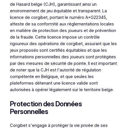
de Hasard belge (CJH), garantissant ainsi un
environnement de jeu équitable et transparent. La
licence de corgibet, portant le numéro A+G22345,
atteste de sa conformité aux réglementations locales
en matière de protection des joueurs et de prévention
de la fraude. Cette licence impose un contrôle
rigoureux des opérations de corgibet, assurant que les
jeux proposés sont certifiés équitables et que les
informations personnelles des joueurs sont protégées
par des mesures de sécurité de pointe. Il est important
de noter que la CJH est l'autorité de régulation
compétente en Belgique, et que seules les
plateformes détenant une licence valide sont
autorisées à opérer légalement sur le territoire belge.
Protection des Données
Personnelles
Corgibet s'engage à protéger la vie privée de ses