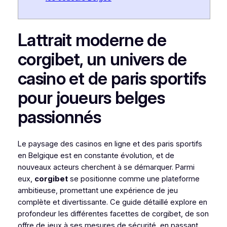
Lattrait moderne de
corgibet, un univers de
casino et de paris sportifs
pour joueurs belges
passionnés
Le paysage des casinos en ligne et des paris sportifs
en Belgique est en constante évolution, et de
nouveaux acteurs cherchent à se démarquer. Parmi
eux,
corgibet
se positionne comme une plateforme
ambitieuse, promettant une expérience de jeu
complète et divertissante. Ce guide détaillé explore en
profondeur les différentes facettes de corgibet, de son
offre de jeux à ses mesures de sécurité, en passant