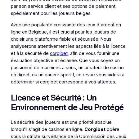
par son service client et ses options de paiement,
spécialement pour les joueurs belges.
Avec une popularité croissante des jeux d'argent en
ligne en Belgique, il est crucial pour les joueurs de
choisir une plateforme fiable et sécurisée. Nous
analyserons attentivement les aspects liés à la licence
et à la sécurité de
corgibet
, afin de vous fournir une
évaluation objective et éclairée. Que vous soyez un
passionné de machines à sous, un amateur de casino
en direct, ou un parieur sportif, ce revue vous aidera à
déterminer si corgibet correspond à vos attentes.
Licence et Sécurité : Un
Environnement de Jeu Protégé
La sécurité des joueurs est une priorité absolue
lorsqu'il s'agit de casinos en ligne.
Corgibet
opère
sous la stricte surveillance de la Commission des Jeux