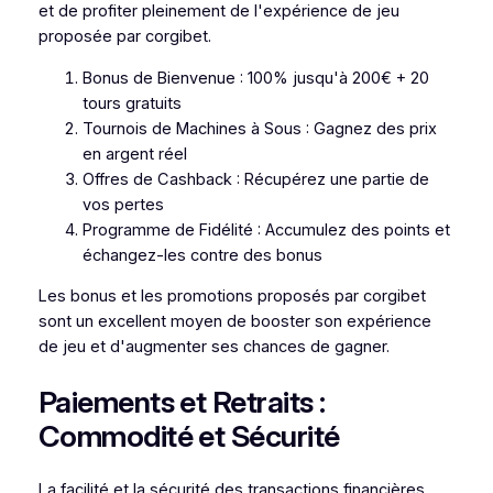
et de profiter pleinement de l'expérience de jeu
proposée par corgibet.
Bonus de Bienvenue : 100% jusqu'à 200€ + 20
tours gratuits
Tournois de Machines à Sous : Gagnez des prix
en argent réel
Offres de Cashback : Récupérez une partie de
vos pertes
Programme de Fidélité : Accumulez des points et
échangez-les contre des bonus
Les bonus et les promotions proposés par corgibet
sont un excellent moyen de booster son expérience
de jeu et d'augmenter ses chances de gagner.
Paiements et Retraits :
Commodité et Sécurité
La facilité et la sécurité des transactions financières