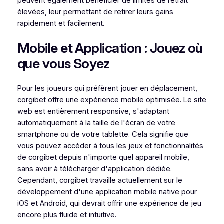
peuvent également bénéficier de limites de retrait
élevées, leur permettant de retirer leurs gains
rapidement et facilement.
Mobile et Application : Jouez où
que vous Soyez
Pour les joueurs qui préfèrent jouer en déplacement,
corgibet offre une expérience mobile optimisée. Le site
web est entièrement responsive, s'adaptant
automatiquement à la taille de l'écran de votre
smartphone ou de votre tablette. Cela signifie que
vous pouvez accéder à tous les jeux et fonctionnalités
de corgibet depuis n'importe quel appareil mobile,
sans avoir à télécharger d'application dédiée.
Cependant, corgibet travaille actuellement sur le
développement d'une application mobile native pour
iOS et Android, qui devrait offrir une expérience de jeu
encore plus fluide et intuitive.