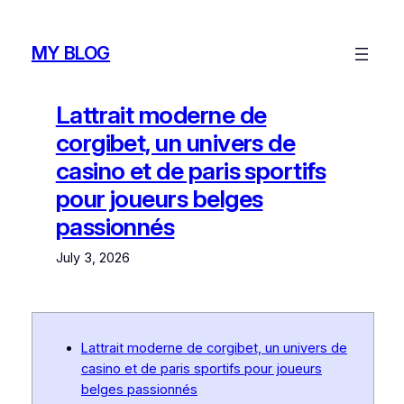
Skip
to
MY BLOG
content
Lattrait moderne de
corgibet, un univers de
casino et de paris sportifs
pour joueurs belges
passionnés
July 3, 2026
Lattrait moderne de corgibet, un univers de
casino et de paris sportifs pour joueurs
belges passionnés