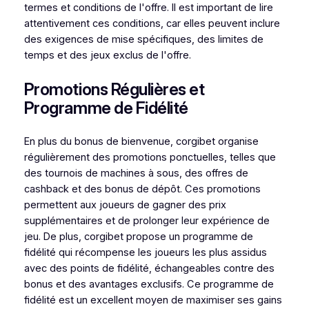
termes et conditions de l'offre. Il est important de lire
attentivement ces conditions, car elles peuvent inclure
des exigences de mise spécifiques, des limites de
temps et des jeux exclus de l'offre.
Promotions Régulières et
Programme de Fidélité
En plus du bonus de bienvenue, corgibet organise
régulièrement des promotions ponctuelles, telles que
des tournois de machines à sous, des offres de
cashback et des bonus de dépôt. Ces promotions
permettent aux joueurs de gagner des prix
supplémentaires et de prolonger leur expérience de
jeu. De plus, corgibet propose un programme de
fidélité qui récompense les joueurs les plus assidus
avec des points de fidélité, échangeables contre des
bonus et des avantages exclusifs. Ce programme de
fidélité est un excellent moyen de maximiser ses gains