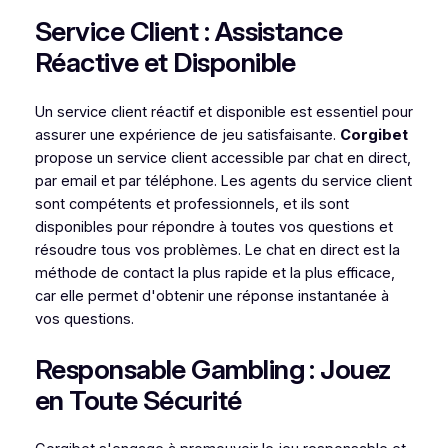
Service Client : Assistance
Réactive et Disponible
Un service client réactif et disponible est essentiel pour
assurer une expérience de jeu satisfaisante.
Corgibet
propose un service client accessible par chat en direct,
par email et par téléphone. Les agents du service client
sont compétents et professionnels, et ils sont
disponibles pour répondre à toutes vos questions et
résoudre tous vos problèmes. Le chat en direct est la
méthode de contact la plus rapide et la plus efficace,
car elle permet d'obtenir une réponse instantanée à
vos questions.
Responsable Gambling : Jouez
en Toute Sécurité