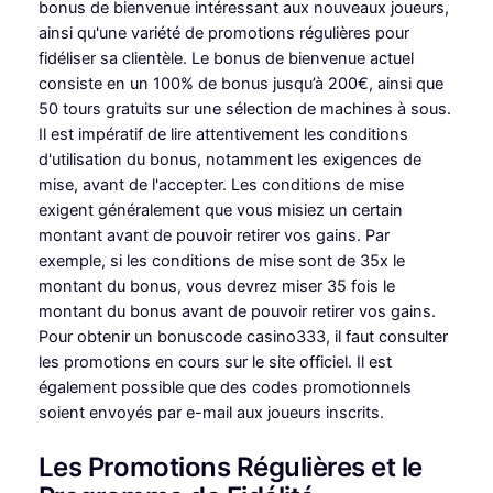
bonus de bienvenue intéressant aux nouveaux joueurs,
ainsi qu'une variété de promotions régulières pour
fidéliser sa clientèle. Le bonus de bienvenue actuel
consiste en un 100% de bonus jusqu’à 200€, ainsi que
50 tours gratuits sur une sélection de machines à sous.
Il est impératif de lire attentivement les conditions
d'utilisation du bonus, notamment les exigences de
mise, avant de l'accepter. Les conditions de mise
exigent généralement que vous misiez un certain
montant avant de pouvoir retirer vos gains. Par
exemple, si les conditions de mise sont de 35x le
montant du bonus, vous devrez miser 35 fois le
montant du bonus avant de pouvoir retirer vos gains.
Pour obtenir un bonuscode casino333, il faut consulter
les promotions en cours sur le site officiel. Il est
également possible que des codes promotionnels
soient envoyés par e-mail aux joueurs inscrits.
Les Promotions Régulières et le