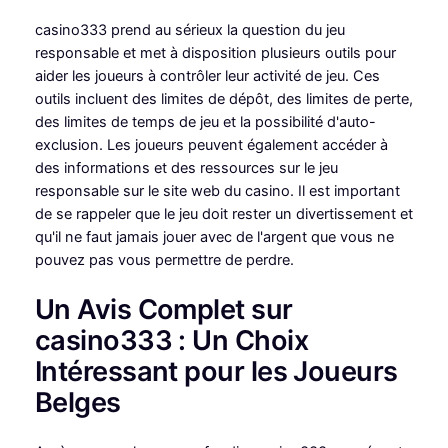
casino333 prend au sérieux la question du jeu
responsable et met à disposition plusieurs outils pour
aider les joueurs à contrôler leur activité de jeu. Ces
outils incluent des limites de dépôt, des limites de perte,
des limites de temps de jeu et la possibilité d'auto-
exclusion. Les joueurs peuvent également accéder à
des informations et des ressources sur le jeu
responsable sur le site web du casino. Il est important
de se rappeler que le jeu doit rester un divertissement et
qu'il ne faut jamais jouer avec de l'argent que vous ne
pouvez pas vous permettre de perdre.
Un Avis Complet sur
casino333 : Un Choix
Intéressant pour les Joueurs
Belges