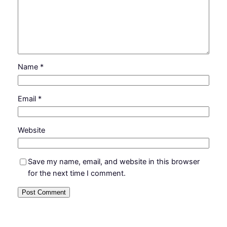
Name
*
Email
*
Website
Save my name, email, and website in this browser
for the next time I comment.