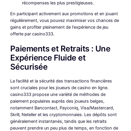
récompenses les plus prestigieuses.
En participant activement aux promotions et en jouant
régulièrement, vous pouvez maximiser vos chances de
gains et profiter pleinement de l'expérience de jeu
offerte par casino333.
Paiements et Retraits : Une
Expérience Fluide et
Sécurisée
La facilité et la sécurité des transactions financières
sont cruciales pour les joueurs de casino en ligne.
casino333 propose une variété de méthodes de
paiement populaires auprès des joueurs belges,
notamment Bancontact, Payconiq, Visa/Mastercard,
Skrill, Neteller et les cryptomonnaies. Les dépôts sont
généralement instantanés, tandis que les retraits
peuvent prendre un peu plus de temps, en fonction de