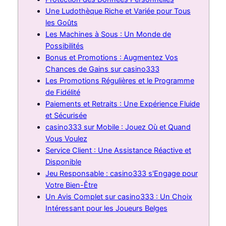
Une Ludothèque Riche et Variée pour Tous
les Goûts
Les Machines à Sous : Un Monde de
Possibilités
Bonus et Promotions : Augmentez Vos
Chances de Gains sur casino333
Les Promotions Régulières et le Programme
de Fidélité
Paiements et Retraits : Une Expérience Fluide
et Sécurisée
casino333 sur Mobile : Jouez Où et Quand
Vous Voulez
Service Client : Une Assistance Réactive et
Disponible
Jeu Responsable : casino333 s'Engage pour
Votre Bien-Être
Un Avis Complet sur casino333 : Un Choix
Intéressant pour les Joueurs Belges