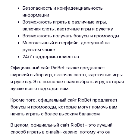
Безопасность и конфиденциальность
информации
Возможность играть в различные игры,
включая слоты, карточные игры и рулетку
Возможность получать бонусы и промокоды
Многоязычный интерфейс, доступный на
русском языке
24/7 поддержка клиентов
Официальный сайт RioBet также предлагает
широкий выбор игр, включая слоты, карточные игры
и рулетку. Это позволяет вам выбрать игру, которая
лучше всего подходит вам.
Кроме того, официальный сайт RioBet предлагает
бонусы и промокоды, которые могут помочь вам
начать играть с более высоким балансом.
В целом, официальный сайт RioBet – это лучший
способ играть в онлайн-казино, потому что он