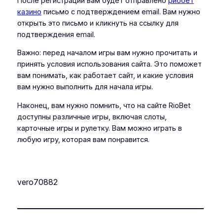
После регистрации вам будет отправлено
риобет
казино
письмо с подтверждением email. Вам нужно
открыть это письмо и кликнуть на ссылку для
подтверждения email.
Важно: перед началом игры вам нужно прочитать и
принять условия использования сайта. Это поможет
вам понимать, как работает сайт, и какие условия
вам нужно выполнить для начала игры.
Наконец, вам нужно помнить, что на сайте RioBet
доступны различные игры, включая слоты,
карточные игры и рулетку. Вам можно играть в
любую игру, которая вам понравится.
vero70882