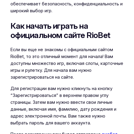
обеспечивает безопасность, конфиденциальность и
широкий выбор игр.
Как начать играть на
официальном сайте RioBet
Если вы еще не знакомы с официальным сайтом
RioBet, то это отличный момент для начала! Вам
доступны множество игр, включая слоты, карточные
игры и рулетку. Для начала вам нужно
зарегистрироваться на сайте.
Для регистрации вам нужно кликнуть на кнопку
“Зарегистрироваться” в верхнем правом углу
страницы. Затем вам нужно ввести свои личные
данные, включая имя, фамилию, дату рождения и
адрес электронной почты. Вам также нужно
выбрать пароль для вашего аккаунта.