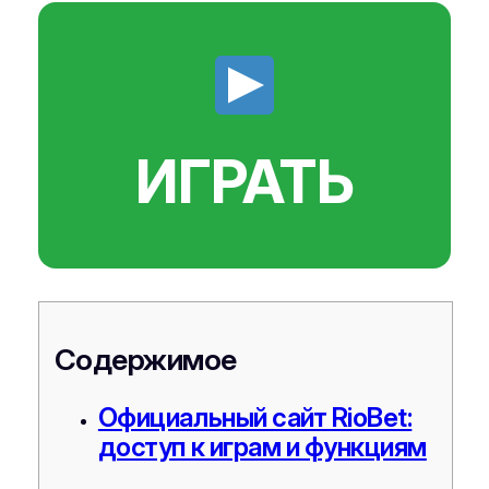
ИГРАТЬ
Содержимое
Официальный сайт RioBet:
доступ к играм и функциям