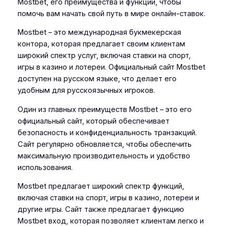
Mostbet, его преимущества и функции, чтобы
помочь вам начать свой путь в мире онлайн-ставок.
Mostbet – это международная букмекерская
контора, которая предлагает своим клиентам
широкий спектр услуг, включая ставки на спорт,
игры в казино и лотереи. Официальный сайт Mostbet
доступен на русском языке, что делает его
удобным для русскоязычных игроков.
Один из главных преимуществ Mostbet – это его
официальный сайт, который обеспечивает
безопасность и конфиденциальность транзакций.
Сайт регулярно обновляется, чтобы обеспечить
максимальную производительность и удобство
использования.
Mostbet предлагает широкий спектр функций,
включая ставки на спорт, игры в казино, лотереи и
другие игры. Сайт также предлагает функцию
Mostbet вход, которая позволяет клиентам легко и