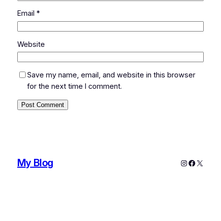
Email
*
Website
Save my name, email, and website in this browser
for the next time I comment.
My Blog
Instagram
Faceboo
X