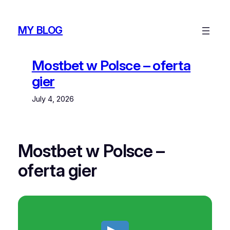
Skip
to
MY BLOG
content
Mostbet w Polsce – oferta
gier
July 4, 2026
Mostbet w Polsce –
oferta gier