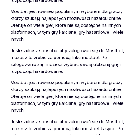
rozpocząć hazardowanie.
Mostbet jest również popularnym wyborem dla graczy,
którzy szukają najlepszych możliwości hazardu online.
Oferuje on wiele gier, które nie są dostępne na innych
platformach, w tym gry karciane, gry hazardowe i wiele
innych.
Jeśli szukasz sposobu, aby zalogować się do Mostbet,
możesz to zrobić za pomocą linku mostbet. Po
zalogowaniu się, możesz wybrać swoją ulubioną grę i
rozpocząć hazardowanie.
Mostbet jest również popularnym wyborem dla graczy,
którzy szukają najlepszych możliwości hazardu online.
Oferuje on wiele gier, które nie są dostępne na innych
platformach, w tym gry karciane, gry hazardowe i wiele
innych.
Jeśli szukasz sposobu, aby zalogować się do Mostbet,
możesz to zrobić za pomocą linku mostbet kasyno. Po