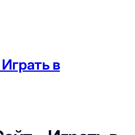
Играть в