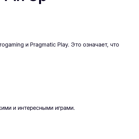
ogaming и Pragmatic Play. Это означает, что
жими и интересными играми.