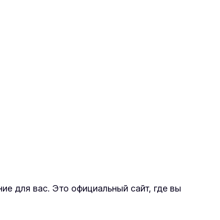
ие для вас. Это официальный сайт, где вы