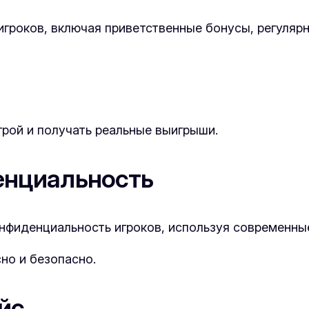
 игроков, включая приветственные бонусы, регуля
игрой и получать реальные выигрыши.
енциальность
онфиденциальность игроков, используя современны
сно и безопасно.
йс