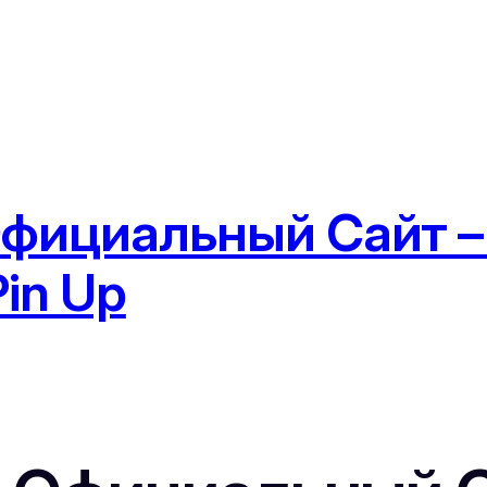
фициальный Сайт – 
in Up