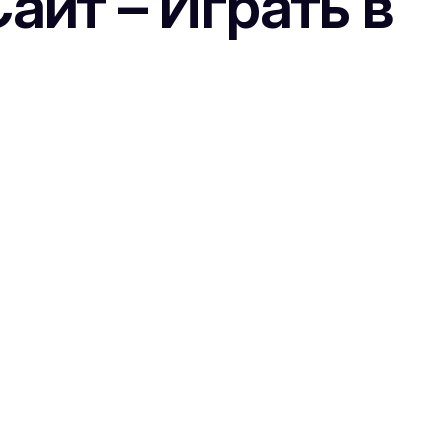
йт – Играть в