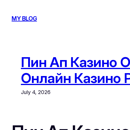
Skip
to
MY BLOG
content
Пин Ап Казино О
Онлайн Казино P
July 4, 2026