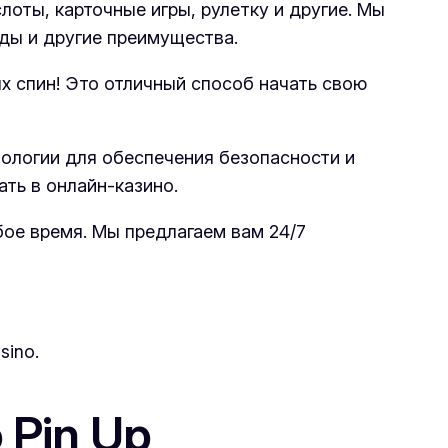
слоты, карточные игры, рулетку и другие. Мы
ды и другие преимущества.
ых спин! Это отличный способ начать свою
нологии для обеспечения безопасности и
ть в онлайн-казино.
бое время. Мы предлагаем вам 24/7
sino.
Pin Up