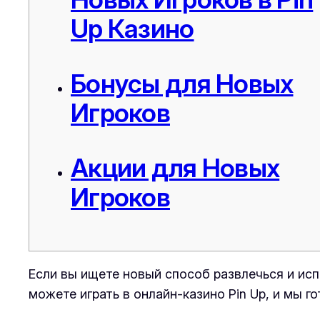
Up Казино
Бонусы для Новых
Игроков
Акции для Новых
Игроков
Если вы ищете новый способ развлечься и исп
можете играть в онлайн-казино Pin Up, и мы г