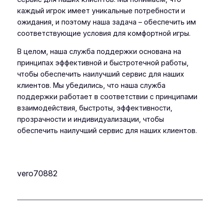
каждый игрок имеет уникальные потребности и
ожидания, и поэтому наша задача – обеспечить им
соответствующие условия для комфортной игры.
В целом, наша служба поддержки основана на
принципах эффективной и быстротечной работы,
чтобы обеспечить наилучший сервис для наших
клиентов. Мы убедились, что наша служба
поддержки работает в соответствии с принципами
взаимодействия, быстроты, эффективности,
прозрачности и индивидуализации, чтобы
обеспечить наилучший сервис для наших клиентов.
vero70882