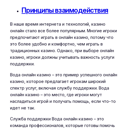
Принципы взаимодействия
В наше время интернета и технологий, казино
онлайн стало все более популярным. Многие игроки
предпочитают играть в онлайн казино, потому что
это более удобно и комфортно, чем играть в
традиционных казино. Однако, при выборе онлайн
казино, игроки должны учитывать важность услуги
поддержки.
Вода онлайн казино – это пример успешного онлайн
казино, которое предлагает игрокам широкий
спектр услуг, включая службу поддержки. Вода
онлайн казино – это место, где игроки могут
насладиться игрой и получать помощь, если что-то
идет не так.
Служба поддержки Вода онлайн казино – это
команда профессионалов, которые готовы помочь