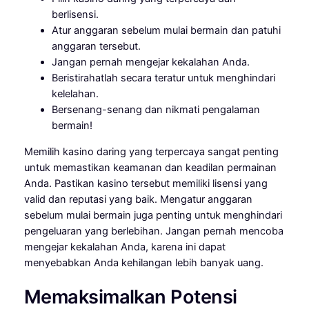
berlisensi.
Atur anggaran sebelum mulai bermain dan patuhi
anggaran tersebut.
Jangan pernah mengejar kekalahan Anda.
Beristirahatlah secara teratur untuk menghindari
kelelahan.
Bersenang-senang dan nikmati pengalaman
bermain!
Memilih kasino daring yang terpercaya sangat penting
untuk memastikan keamanan dan keadilan permainan
Anda. Pastikan kasino tersebut memiliki lisensi yang
valid dan reputasi yang baik. Mengatur anggaran
sebelum mulai bermain juga penting untuk menghindari
pengeluaran yang berlebihan. Jangan pernah mencoba
mengejar kekalahan Anda, karena ini dapat
menyebabkan Anda kehilangan lebih banyak uang.
Memaksimalkan Potensi