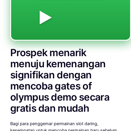
▶️
Prospek menarik
menuju kemenangan
signifikan dengan
mencoba gates of
olympus demo secara
gratis dan mudah
Bagi para penggemar permainan slot daring,
kesempatan untuk mencoba permainan baru sebelum