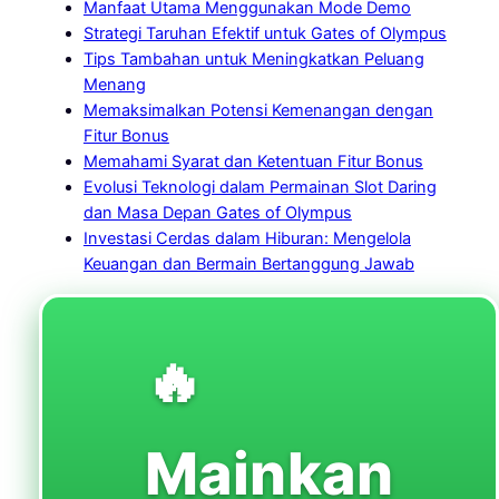
Manfaat Utama Menggunakan Mode Demo
Strategi Taruhan Efektif untuk Gates of Olympus
Tips Tambahan untuk Meningkatkan Peluang
Menang
Memaksimalkan Potensi Kemenangan dengan
Fitur Bonus
Memahami Syarat dan Ketentuan Fitur Bonus
Evolusi Teknologi dalam Permainan Slot Daring
dan Masa Depan Gates of Olympus
Investasi Cerdas dalam Hiburan: Mengelola
Keuangan dan Bermain Bertanggung Jawab
🔥
Mainkan