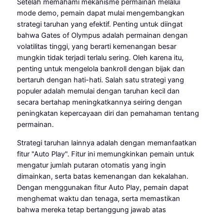
Setelah memahami mekanisme permainan melalui
mode demo, pemain dapat mulai mengembangkan
strategi taruhan yang efektif. Penting untuk diingat
bahwa Gates of Olympus adalah permainan dengan
volatilitas tinggi, yang berarti kemenangan besar
mungkin tidak terjadi terlalu sering. Oleh karena itu,
penting untuk mengelola bankroll dengan bijak dan
bertaruh dengan hati-hati. Salah satu strategi yang
populer adalah memulai dengan taruhan kecil dan
secara bertahap meningkatkannya seiring dengan
peningkatan kepercayaan diri dan pemahaman tentang
permainan.
Strategi taruhan lainnya adalah dengan memanfaatkan
fitur "Auto Play". Fitur ini memungkinkan pemain untuk
mengatur jumlah putaran otomatis yang ingin
dimainkan, serta batas kemenangan dan kekalahan.
Dengan menggunakan fitur Auto Play, pemain dapat
menghemat waktu dan tenaga, serta memastikan
bahwa mereka tetap bertanggung jawab atas