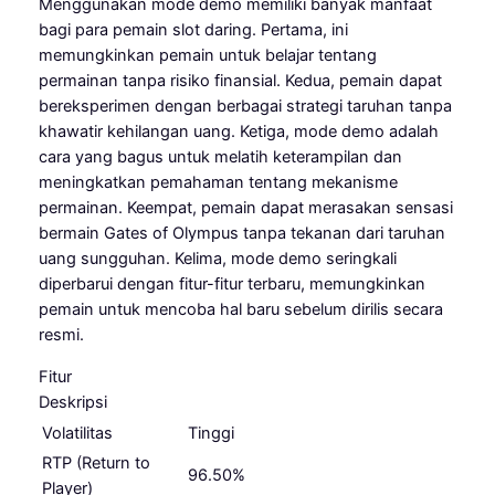
Menggunakan mode demo memiliki banyak manfaat
bagi para pemain slot daring. Pertama, ini
memungkinkan pemain untuk belajar tentang
permainan tanpa risiko finansial. Kedua, pemain dapat
bereksperimen dengan berbagai strategi taruhan tanpa
khawatir kehilangan uang. Ketiga, mode demo adalah
cara yang bagus untuk melatih keterampilan dan
meningkatkan pemahaman tentang mekanisme
permainan. Keempat, pemain dapat merasakan sensasi
bermain Gates of Olympus tanpa tekanan dari taruhan
uang sungguhan. Kelima, mode demo seringkali
diperbarui dengan fitur-fitur terbaru, memungkinkan
pemain untuk mencoba hal baru sebelum dirilis secara
resmi.
Fitur
Deskripsi
Volatilitas
Tinggi
RTP (Return to
96.50%
Player)