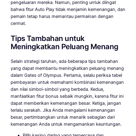
pengeluaran mereka. Namun, penting untuk diingat
bahwa fitur Auto Play tidak menjamin kemenangan, dan
pemain tetap harus memantau permainan dengan
cermat.
Tips Tambahan untuk
Meningkatkan Peluang Menang
Selain strategi taruhan, ada beberapa tips tambahan
yang dapat membantu meningkatkan peluang menang
dalam Gates of Olympus. Pertama, selalu periksa tabel
pembayaran untuk memahami kombinasi kemenangan
dan nilai simbol-simbol yang berbeda. Kedua,
manfaatkan fitur bonus sebaik mungkin, karena fitur ini
dapat memberikan kemenangan besar. Ketiga, jangan
terlalu serakah. Jika Anda mengalami kemenangan
besar, pertimbangkan untuk menarik sebagian dari
kemenangan Anda untuk mengamankan keuntungan.
Pilih kasino daring yang terpercaya dan