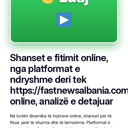
Shanset e fitimit online,
nga platformat e
ndryshme deri tek
https://fastnewsalbania.co
online, analizë e detajuar
Në botën dinamike të lojërave online, shanset për të
fituar janë të shumta dhe të larmishme. Platformat e