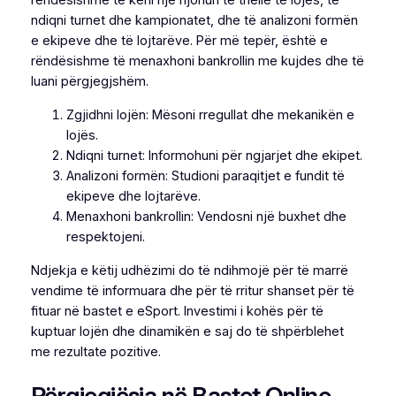
rëndësishme të keni një njohuri të thellë të lojës, të
ndiqni turnet dhe kampionatet, dhe të analizoni formën
e ekipeve dhe të lojtarëve. Për më tepër, është e
rëndësishme të menaxhoni bankrollin me kujdes dhe të
luani përgjegjshëm.
Zgjidhni lojën: Mësoni rregullat dhe mekanikën e
lojës.
Ndiqni turnet: Informohuni për ngjarjet dhe ekipet.
Analizoni formën: Studioni paraqitjet e fundit të
ekipeve dhe lojtarëve.
Menaxhoni bankrollin: Vendosni një buxhet dhe
respektojeni.
Ndjekja e këtij udhëzimi do të ndihmojë për të marrë
vendime të informuara dhe për të rritur shanset për të
fituar në bastet e eSport. Investimi i kohës për të
kuptuar lojën dhe dinamikën e saj do të shpërblehet
me rezultate pozitive.
Përgjegjësia në Bastet Online