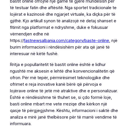
bastit online ofrojnë një gamë të gjerë mundësish për
të testuar fatin dhe aftësitë. Nga sportet tradicionale te
lojërat e kazinosë dhe ngjarjet virtuale, ka diçka për të
gjithë. Kjo artikull synon të analizojë në detaj shanset e
fitimit nga platformat e ndryshme, duke e fokusuar
vëmendjen edhe në
https://
fastnewsalbania.com/category/baste-online
, një
burim informacioni i rëndësishëm për ata që janë të
interesuar në këtë fushë.
Rritja e popullaritetit të bastit online është e lidhur
ngushtë me aksesin e lehtë dhe konvencionalitetin që
ofron. Për më tepër, përmirësimet teknologjike dhe
ofrimet e reja inovative kanë bërë që përvoja e
lojërave online të jetë më atraktive dhe e personalizuar.
Është e rëndësishme të thuhet se, si çdo formë loje,
basti online mbart me vete rreziqe dhe kërkon një
qasje të përgjegjshme. Kështu, informacioni i saktë dhe
analiza e mirë janë thelbësore për të marrë vendime të
informuara.