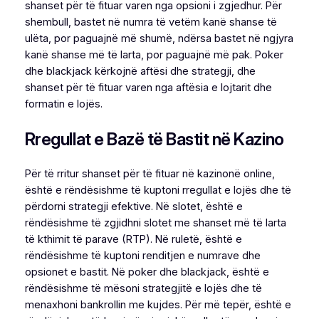
shanset për të fituar varen nga opsioni i zgjedhur. Për
shembull, bastet në numra të vetëm kanë shanse të
ulëta, por paguajnë më shumë, ndërsa bastet në ngjyra
kanë shanse më të larta, por paguajnë më pak. Poker
dhe blackjack kërkojnë aftësi dhe strategji, dhe
shanset për të fituar varen nga aftësia e lojtarit dhe
formatin e lojës.
Rregullat e Bazë të Bastit në Kazino
Për të rritur shanset për të fituar në kazinonë online,
është e rëndësishme të kuptoni rregullat e lojës dhe të
përdorni strategji efektive. Në slotet, është e
rëndësishme të zgjidhni slotet me shanset më të larta
të kthimit të parave (RTP). Në ruletë, është e
rëndësishme të kuptoni renditjen e numrave dhe
opsionet e bastit. Në poker dhe blackjack, është e
rëndësishme të mësoni strategjitë e lojës dhe të
menaxhoni bankrollin me kujdes. Për më tepër, është e