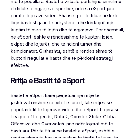
më të popullara. Bastet e virtuale përfshijnë simulime
dixhitale të ngjarjeve sportive, ndërsa eSport janë
garat e lojërave video. Shanset për të fituar në këto
lloje bastesh janë të ndryshme, dhe kërkojnë një
kuptim të mirë të lojës dhe të ngjarjeve. Për shembull,
në eSport, është e rëndësishme të kuptoni lojën,
ekipet dhe lojtarët, dhe të ndiqni turnet dhe
kampionatet. Gjithashtu, është e rëndësishme të
kuptoni rregullat e bastit dhe të përdorni strategji
efektive.
Rritja e Bastit të eSport
Bastet e eSport kanë përjetuar një rritje të
jashtëzakonshme në vitet e fundit, falë rritjes së
popullaritetit të lojërave video dhe eSport. Lojëra si
League of Legends, Dota 2, Counter-Strike: Global
Offensive dhe Overwatch janë ndër lojërat më të
bastuara. Për të fituar në bastet e eSport, është e