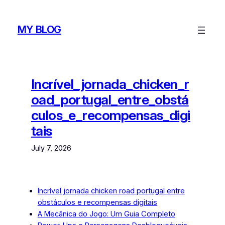
Skip
to
MY BLOG
content
Incrível_jornada_chicken_r
oad_portugal_entre_obstá
culos_e_recompensas_digi
tais
July 7, 2026
Incrível jornada chicken road portugal entre
obstáculos e recompensas digitais
A Mecânica do Jogo: Um Guia Completo