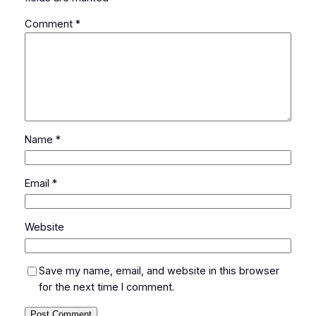
Comment
*
Name
*
Email
*
Website
Save my name, email, and website in this browser
for the next time I comment.