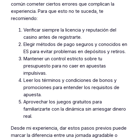
común cometer ciertos errores que complican la
experiencia. Para que esto no te suceda, te
recomiendo:
Verificar siempre la licencia y reputación del
casino antes de registrarte.
Elegir métodos de pago seguros y conocidos en
ES para evitar problemas en depósitos y retiros.
Mantener un control estricto sobre tu
presupuesto para no caer en apuestas
impulsivas.
Leer los términos y condiciones de bonos y
promociones para entender los requisitos de
apuesta.
Aprovechar los juegos gratuitos para
familiarizarte con la dinámica sin arriesgar dinero
real.
Desde mi experiencia, dar estos pasos previos puede
marcar la diferencia entre una jornada agradable o