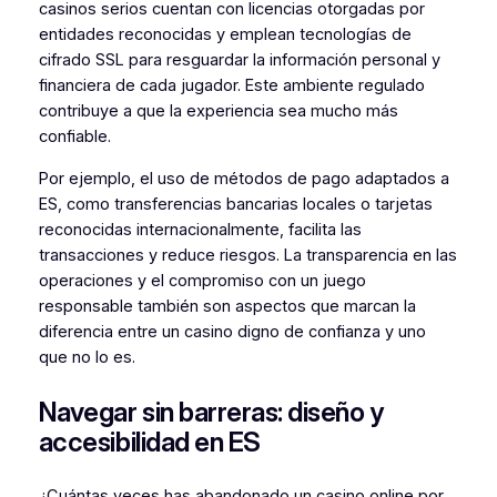
casinos serios cuentan con licencias otorgadas por
entidades reconocidas y emplean tecnologías de
cifrado SSL para resguardar la información personal y
financiera de cada jugador. Este ambiente regulado
contribuye a que la experiencia sea mucho más
confiable.
Por ejemplo, el uso de métodos de pago adaptados a
ES, como transferencias bancarias locales o tarjetas
reconocidas internacionalmente, facilita las
transacciones y reduce riesgos. La transparencia en las
operaciones y el compromiso con un juego
responsable también son aspectos que marcan la
diferencia entre un casino digno de confianza y uno
que no lo es.
Navegar sin barreras: diseño y
accesibilidad en ES
¿Cuántas veces has abandonado un casino online por